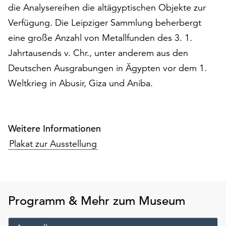
am
die Analysereihen die altägyptischen Objekte zur
Ende
Verfügung. Die Leipziger Sammlung beherbergt
der
eine große Anzahl von Metallfunden des 3. 1.
Seite
die
Jahrtausends v. Chr., unter anderem aus den
Schaltfläche
Deutschen Ausgrabungen in Ägypten vor dem 1.
„Cookie-
Weltkrieg in Abusir, Giza und Aniba.
Einstellungen“
zur
Verfügung.
Funktionale
Weitere Informationen
Cookies
Plakat zur Ausstellung
werden
auch
ohne
Ihr
Einverständnis
Programm & Mehr zum Museum
weiterhin
ausgeführt.