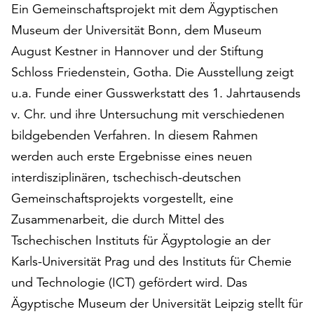
Ein Gemeinschaftsprojekt mit dem Ägyptischen
auf
Museum der Universität Bonn, dem Museum
„Alle
akzeptieren“,
August Kestner in Hannover und der Stiftung
um
Schloss Friedenstein, Gotha. Die Ausstellung zeigt
alle
u.a. Funde einer Gusswerkstatt des 1. Jahrtausends
Cookies
zu
v. Chr. und ihre Untersuchung mit verschiedenen
akzeptieren.
bildgebenden Verfahren. In diesem Rahmen
Sie
werden auch erste Ergebnisse eines neuen
können
Ihr
interdisziplinären, tschechisch-deutschen
Einverständnis
Gemeinschaftsprojekts vorgestellt, eine
jederzeit
Zusammenarbeit, die durch Mittel des
ändern
Tschechischen Instituts für Ägyptologie an der
und
widerrufen.
Karls-Universität Prag und des Instituts für Chemie
Dafür
und Technologie (ICT) gefördert wird. Das
steht
Ägyptische Museum der Universität Leipzig stellt für
Ihnen