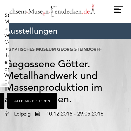
widerrufen.
Umscha
Sachsens-
Naviga
Museen-
entdecken.de
Ausstellungen
verwendet
Cookies,
um
ÄGYPTISCHES MUSEUM GEORG STEINDORFF
Ihnen
Gegossene Götter.
ein
optimales
Metallhandwerk und
Webseiten-
Erlebnis
Massenproduktion im
zu
bieten.
alten Ägypten.
ALLE AKZEPTIEREN
Dazu
zählen
Ort
Datum
Leipzig
10.12.2015 - 29.05.2016
Cookies,
die
für