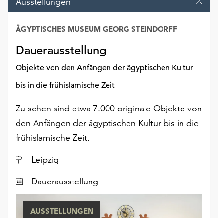
Ausstellungen
Möchten
Sie
die
ÄGYPTISCHES MUSEUM GEORG STEINDORFF
Datum
verwendeten
Dauerausstellung
Cookies
anpassen,
Objekte von den Anfängen der ägyptischen Kultur
erreichen
Sie
bis in die frühislamische Zeit
die
Einstellungen
Zu sehen sind etwa 7.000 originale Objekte von
über
den Anfängen der ägyptischen Kultur bis in die
die
frühislamische Zeit.
Schaltfläche
„Auswählen“.
Ort
Leipzig
Weitere
Dauerausstellung
Informationen
finden
Sie
AUSSTELLUNGEN
in