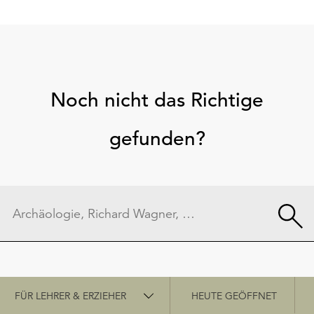
Noch nicht das Richtige
gefunden?
Schnellzugriff
FÜR LEHRER & ERZIEHER
HEUTE GEÖFFNET