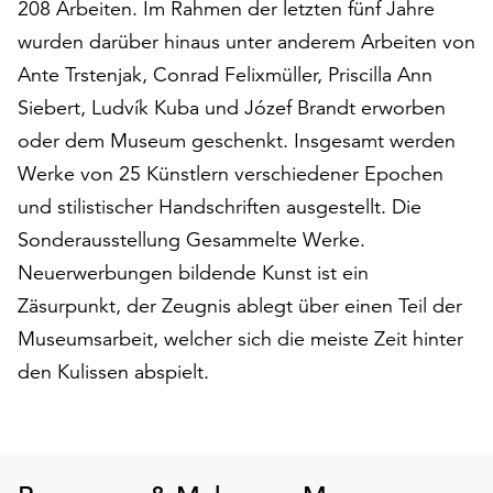
208 Arbeiten. Im Rahmen der letzten fünf Jahre
am
Ende
wurden darüber hinaus unter anderem Arbeiten von
der
Ante Trstenjak, Conrad Felixmüller, Priscilla Ann
Seite
Siebert, Ludvík Kuba und Józef Brandt erworben
die
Schaltfläche
oder dem Museum geschenkt. Insgesamt werden
„Cookie-
Werke von 25 Künstlern verschiedener Epochen
Einstellungen“
und stilistischer Handschriften ausgestellt. Die
zur
Verfügung.
Sonderausstellung Gesammelte Werke.
Funktionale
Neuerwerbungen bildende Kunst ist ein
Cookies
Zäsurpunkt, der Zeugnis ablegt über einen Teil der
werden
Museumsarbeit, welcher sich die meiste Zeit hinter
auch
ohne
den Kulissen abspielt.
Ihr
Einverständnis
weiterhin
ausgeführt.