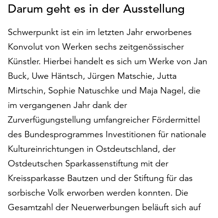
Darum geht es in der Ausstellung
auf
„Alle
Schwerpunkt ist ein im letzten Jahr erworbenes
akzeptieren“,
um
Konvolut von Werken sechs zeitgenössischer
alle
Künstler. Hierbei handelt es sich um Werke von Jan
Cookies
Buck, Uwe Häntsch, Jürgen Matschie, Jutta
zu
akzeptieren.
Mirtschin, Sophie Natuschke und Maja Nagel, die
Sie
im vergangenen Jahr dank der
können
Zurverfügungstellung umfangreicher Fördermittel
Ihr
Einverständnis
des Bundesprogrammes Investitionen für nationale
jederzeit
Kultureinrichtungen in Ostdeutschland, der
ändern
Ostdeutschen Sparkassenstiftung mit der
und
widerrufen.
Kreissparkasse Bautzen und der Stiftung für das
Dafür
sorbische Volk erworben werden konnten. Die
steht
Gesamtzahl der Neuerwerbungen beläuft sich auf
Ihnen