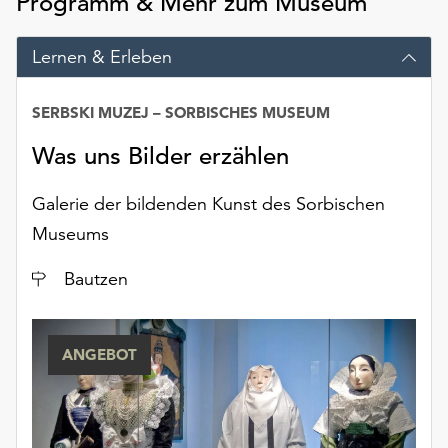
Programm & Mehr zum Museum
Möchten
Sie
Lernen & Erleben
die
verwendeten
Cookies
SERBSKI MUZEJ – SORBISCHES MUSEUM
anpassen,
erreichen
Was uns Bilder erzählen
Sie
die
Galerie der bildenden Kunst des Sorbischen
Einstellungen
Museums
über
die
Ort
Bautzen
Schaltfläche
„Auswählen“.
Weitere
ANGEBOT
Informationen
finden
Sie
in