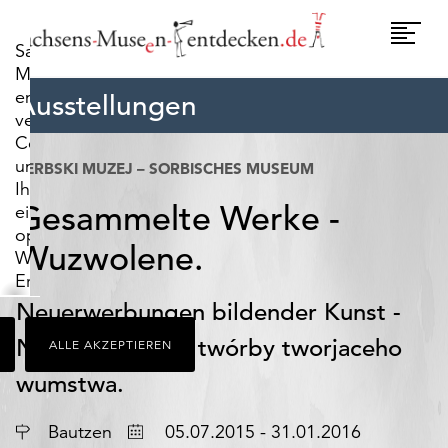
widerrufen.
Umscha
Sachsens-
Naviga
Museen-
entdecken.de
Ausstellungen
verwendet
Cookies,
um
SERBSKI MUZEJ – SORBISCHES MUSEUM
Ihnen
Gesammelte Werke -
ein
optimales
Wuzwolene.
Webseiten-
Erlebnis
zu
Neuerwerbungen bildender Kunst -
bieten.
Nowonakupjene twórby tworjaceho
ALLE AKZEPTIEREN
Dazu
zählen
wumstwa.
Cookies,
die
Ort
Datum
Bautzen
05.07.2015 - 31.01.2016
für