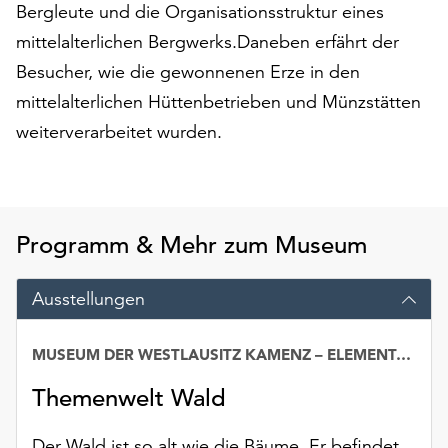
Bergleute und die Organisationsstruktur eines
Möchten
Sie
mittelalterlichen Bergwerks.Daneben erfährt der
die
Besucher, wie die gewonnenen Erze in den
verwendeten
mittelalterlichen Hüttenbetrieben und Münzstätten
Cookies
anpassen,
weiterverarbeitet wurden.
erreichen
Sie
die
Einstellungen
Programm & Mehr zum Museum
über
die
Schaltfläche
Ausstellungen
„Auswählen“.
Weitere
MUSEUM DER WESTLAUSITZ KAMENZ – ELEMENTARIUM
Datum
Informationen
Themenwelt Wald
finden
Sie
in
Der Wald ist so alt wie die Bäume. Er befindet