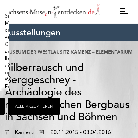
widerrufen.
Umscha
Sachsens-
Naviga
Museen-
entdecken.de
Ausstellungen
verwendet
Cookies,
um
MUSEUM DER WESTLAUSITZ KAMENZ – ELEMENTARIUM
Ihnen
Silberrausch und
ein
optimales
Berggeschrey -
Webseiten-
Erlebnis
Archäologie des
zu
bieten.
mittelalterlichen Bergbaus
ALLE AKZEPTIEREN
Dazu
in Sachsen und Böhmen
zählen
Cookies,
die
Ort
Datum
Kamenz
20.11.2015 - 03.04.2016
für