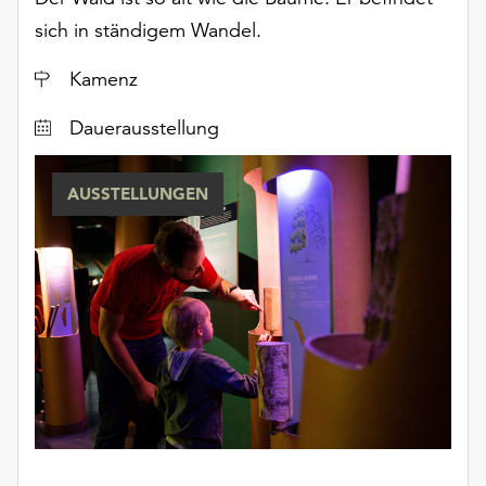
unserer
sich in ständigem Wandel.
Datenschutzerklärung
oder
Ort
Kamenz
dem
Impressum
Dauerausstellung
.
AUSSTELLUNGEN