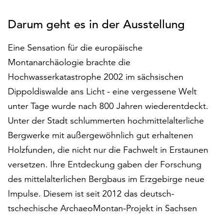
auf
„Alle
Darum geht es in der Ausstellung
akzeptieren“,
um
Eine Sensation für die europäische
alle
Montanarchäologie brachte die
Cookies
Hochwasserkatastrophe 2002 im sächsischen
zu
akzeptieren.
Dippoldiswalde ans Licht - eine vergessene Welt
Sie
unter Tage wurde nach 800 Jahren wiederentdeckt.
können
Unter der Stadt schlummerten hochmittelalterliche
Ihr
Einverständnis
Bergwerke mit außergewöhnlich gut erhaltenen
jederzeit
Holzfunden, die nicht nur die Fachwelt in Erstaunen
ändern
versetzen. Ihre Entdeckung gaben der Forschung
und
widerrufen.
des mittelalterlichen Bergbaus im Erzgebirge neue
Dafür
Impulse. Diesem ist seit 2012 das deutsch-
steht
tschechische ArchaeoMontan-Projekt in Sachsen
Ihnen