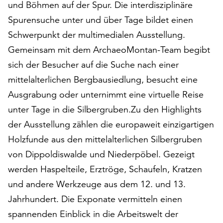
und Böhmen auf der Spur. Die interdisziplinäre
am
Ende
Spurensuche unter und über Tage bildet einen
der
Schwerpunkt der multimedialen Ausstellung.
Seite
Gemeinsam mit dem ArchaeoMontan-Team begibt
die
Schaltfläche
sich der Besucher auf die Suche nach einer
„Cookie-
mittelalterlichen Bergbausiedlung, besucht eine
Einstellungen“
Ausgrabung oder unternimmt eine virtuelle Reise
zur
Verfügung.
unter Tage in die Silbergruben.Zu den Highlights
Funktionale
der Ausstellung zählen die europaweit einzigartigen
Cookies
Holzfunde aus den mittelalterlichen Silbergruben
werden
auch
von Dippoldiswalde und Niederpöbel. Gezeigt
ohne
werden Haspelteile, Erztröge, Schaufeln, Kratzen
Ihr
und andere Werkzeuge aus dem 12. und 13.
Einverständnis
Jahrhundert. Die Exponate vermitteln einen
weiterhin
ausgeführt.
spannenden Einblick in die Arbeitswelt der