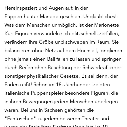
auf
Hereinspaziert und Augen auf: in der
„Alle
Puppentheater-Manege geschieht Unglaubliches!
akzeptieren“,
Was dem Menschen unmöglich, ist der Marionette
um
alle
Kür: Figuren verwandeln sich blitzschnell, zerfallen,
Cookies
verändern ihre Größe und schweben im Raum. Sie
zu
balancieren ohne Netz auf dem Hochseil, jonglieren
akzeptieren.
Sie
ohne jemals einen Ball fallen zu lassen und springen
können
durch Reifen ohne Beachtung der Schwerkraft oder
Ihr
sonstiger physikalischer Gesetze. Es sei denn, der
Einverständnis
jederzeit
Faden reißt! Schon im 18. Jahrhundert zeigten
ändern
italienische Puppenspieler besondere Figuren, die
und
in ihren Bewegungen jedem Menschen überlegen
widerrufen.
waren. Bei uns in Sachsen gehörten die
Dafür
steht
"Fantoschen" zu jedem besseren Theater und
Ihnen
waren der Stolz ihrer Besitzer. Vor allem im 19.