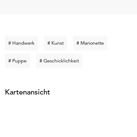
Schlüsselwort
Schlüsselwort
Schlüsselwort
# Handwerk
# Kunst
# Marionette
suchen
suchen
suchen
Schlüsselwort
Schlüsselwort
# Puppe
# Geschicklichkeit
suchen
suchen
Kartenansicht