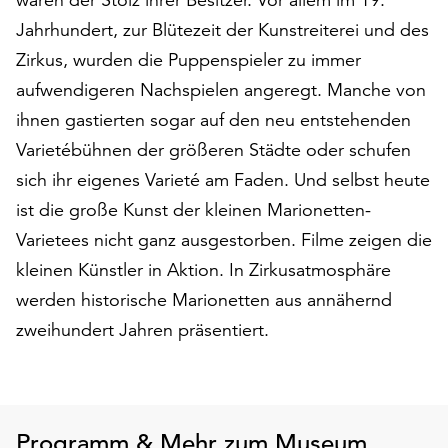
am
Jahrhundert, zur Blütezeit der Kunstreiterei und des
Ende
der
Zirkus, wurden die Puppenspieler zu immer
Seite
aufwendigeren Nachspielen angeregt. Manche von
die
ihnen gastierten sogar auf den neu entstehenden
Schaltfläche
„Cookie-
Varietébühnen der größeren Städte oder schufen
Einstellungen“
sich ihr eigenes Varieté am Faden. Und selbst heute
zur
ist die große Kunst der kleinen Marionetten-
Verfügung.
Varietees nicht ganz ausgestorben. Filme zeigen die
Funktionale
Cookies
kleinen Künstler in Aktion. In Zirkusatmosphäre
werden
werden historische Marionetten aus annähernd
auch
zweihundert Jahren präsentiert.
ohne
Ihr
Einverständnis
weiterhin
ausgeführt.
Programm & Mehr zum Museum