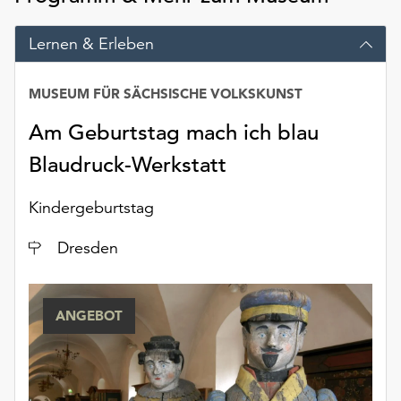
Möchten
Sie
Lernen & Erleben
die
verwendeten
Cookies
MUSEUM FÜR SÄCHSISCHE VOLKSKUNST
anpassen,
Am Geburtstag mach ich blau
erreichen
Sie
Blaudruck-Werkstatt
die
Einstellungen
Kindergeburtstag
über
die
Ort
Dresden
Schaltfläche
„Auswählen“.
Weitere
ANGEBOT
Informationen
finden
Sie
in