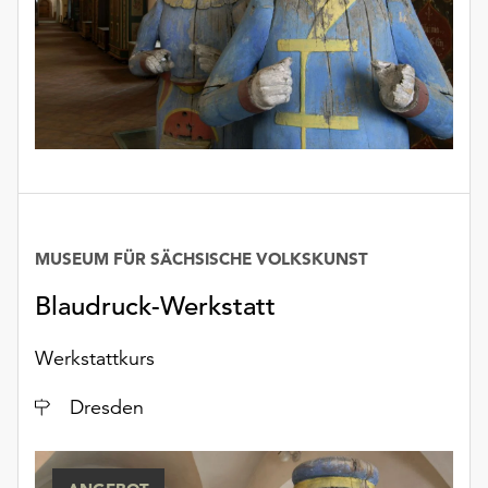
unserer
Datenschutzerklärung
oder
dem
Impressum
.
MUSEUM FÜR SÄCHSISCHE VOLKSKUNST
Blaudruck-Werkstatt
Werkstattkurs
Ort
Dresden