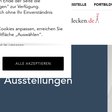
m Ende der Seite die
MUSEUMSPORTAL
DIE LANDESSTELLE
FORTBIL
ngen“ zur Verfügung.
h ohne Ihr Einverständnis
ookies anpassen, erreichen Sie
ltfläche „Auswählen“.
e in unserer
m
Impressum
.
ALLE AKZEPTIEREN
Ausstellungen