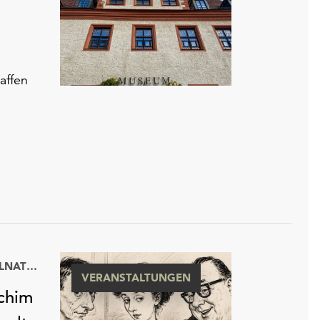
affen
KULTURHISTORISCHES MUSEUM WURZEN MIT RINGELNATZ-SAMMLUNG
VERANSTALTUNGEN
achim