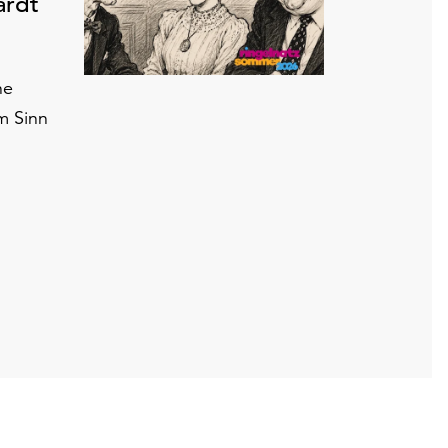
ardt
ne
m Sinn