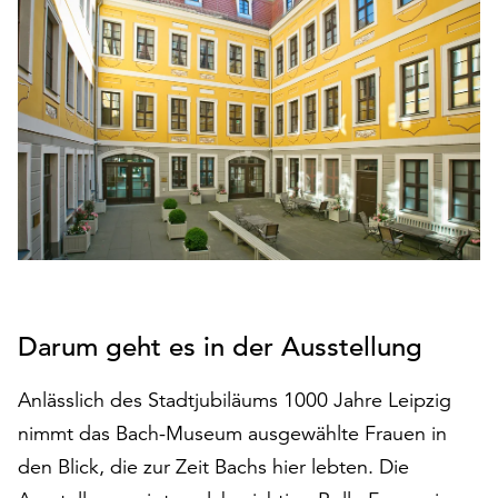
den
Betrieb
der
Seite
notwendig
sind
(funktionale
Cookies),
sowie
solche,
die
lediglich
zu
Darum geht es in der Ausstellung
anonymen
Statistikzwecken
Anlässlich des Stadtjubiläums 1000 Jahre Leipzig
genutzt
werden.
nimmt das Bach-Museum ausgewählte Frauen in
den Blick, die zur Zeit Bachs hier lebten. Die
Klicken
Sie