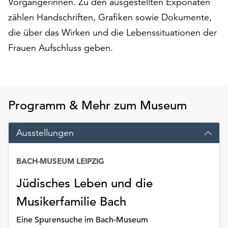
Vorgängerinnen. Zu den ausgestellten Exponaten
am
Ende
zählen Handschriften, Grafiken sowie Dokumente,
der
die über das Wirken und die Lebenssituationen der
Seite
Frauen Aufschluss geben.
die
Schaltfläche
„Cookie-
Einstellungen“
zur
Programm & Mehr zum Museum
Verfügung.
Funktionale
Ausstellungen
Cookies
werden
auch
BACH-MUSEUM LEIPZIG
ohne
Ihr
Jüdisches Leben und die
Einverständnis
Musikerfamilie Bach
weiterhin
ausgeführt.
Eine Spurensuche im Bach-Museum