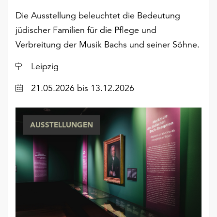
Möchten
Die Ausstellung beleuchtet die Bedeutung
Sie
die
jüdischer Familien für die Pflege und
verwendeten
Verbreitung der Musik Bachs und seiner Söhne.
Cookies
anpassen,
Ort
Leipzig
erreichen
Sie
Datum
21.05.2026
bis 13.12.2026
die
Einstellungen
über
AUSSTELLUNGEN
die
Schaltfläche
„Auswählen“.
Weitere
Informationen
finden
Sie
in