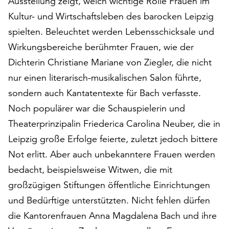
Ausstellung zeigt, welch wichtige Rolle Frauen im
auf
Kultur- und Wirtschaftsleben des barocken Leipzig
„Alle
spielten. Beleuchtet werden Lebensschicksale und
akzeptieren“,
um
Wirkungsbereiche berühmter Frauen, wie der
alle
Dichterin Christiane Mariane von Ziegler, die nicht
Cookies
nur einen literarisch-musikalischen Salon führte,
zu
sondern auch Kantatentexte für Bach verfasste.
akzeptieren.
Sie
Noch populärer war die Schauspielerin und
können
Theaterprinzipalin Friederica Carolina Neuber, die in
Ihr
Leipzig große Erfolge feierte, zuletzt jedoch bittere
Einverständnis
jederzeit
Not erlitt. Aber auch unbekanntere Frauen werden
ändern
bedacht, beispielsweise Witwen, die mit
und
großzügigen Stiftungen öffentliche Einrichtungen
widerrufen.
Dafür
und Bedürftige unterstützten. Nicht fehlen dürfen
steht
die Kantorenfrauen Anna Magdalena Bach und ihre
Ihnen