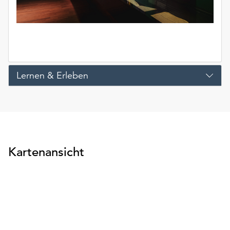
unserer
Datenschutzerklärung
oder
dem
Impressum
.
Lernen & Erleben
Kartenansicht