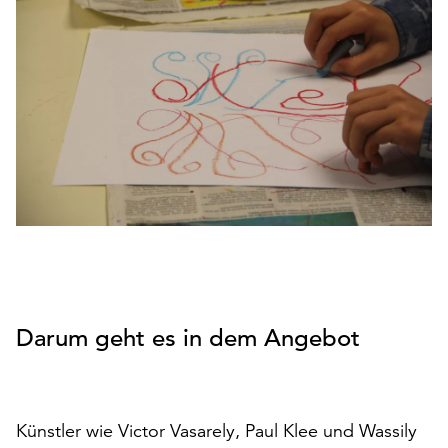
den
Betrieb
der
Seite
notwendig
sind
(funktionale
Cookies),
sowie
solche,
die
lediglich
zu
anonymen
Darum geht es in dem Angebot
Statistikzwecken
genutzt
werden.
Klicken
Künstler wie Victor Vasarely, Paul Klee und Wassily
Sie