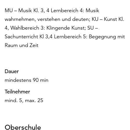
am
Ende
MU – Musik Kl. 3, 4 Lernbereich 4: Musik
der
wahrnehmen, verstehen und deuten; KU – Kunst Kl.
Seite
4, Wahlbereich 3: Klingende Kunst; SU –
die
Schaltfläche
Sachunterricht Kl 3,4 Lernbereich 5: Begegnung mit
„Cookie-
Raum und Zeit
Einstellungen“
zur
Verfügung.
Funktionale
Dauer
Cookies
mindestens 90 min
werden
auch
Teilnehmer
ohne
mind. 5, max. 25
Ihr
Einverständnis
weiterhin
ausgeführt.
Oberschule