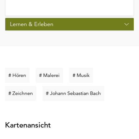
Lernen & Erleben
Schlüsselwort
Schlüsselwort
Schlüsselwort
# Hören
# Malerei
# Musik
suchen
suchen
suchen
Schlüsselwort
Schlüsselwort
# Zeichnen
# Johann Sebastian Bach
suchen
suchen
Kartenansicht