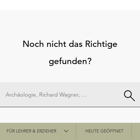
Noch nicht das Richtige
gefunden?
Schnellzugriff
FÜR LEHRER & ERZIEHER
HEUTE GEÖFFNET