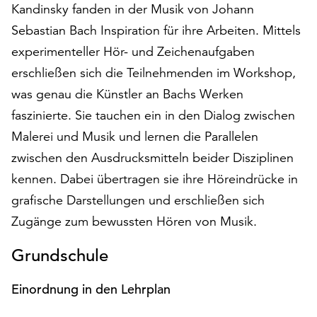
Kandinsky fanden in der Musik von Johann
auf
Sebastian Bach Inspiration für ihre Arbeiten. Mittels
„Alle
akzeptieren“,
experimenteller Hör- und Zeichenaufgaben
um
erschließen sich die Teilnehmenden im Workshop,
alle
was genau die Künstler an Bachs Werken
Cookies
zu
faszinierte. Sie tauchen ein in den Dialog zwischen
akzeptieren.
Malerei und Musik und lernen die Parallelen
Sie
zwischen den Ausdrucksmitteln beider Disziplinen
können
Ihr
kennen. Dabei übertragen sie ihre Höreindrücke in
Einverständnis
grafische Darstellungen und erschließen sich
jederzeit
Zugänge zum bewussten Hören von Musik.
ändern
und
Grundschule
widerrufen.
Dafür
Einordnung in den Lehrplan
steht
Ihnen