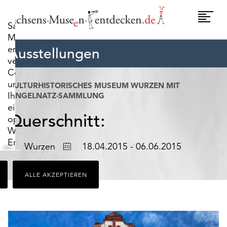
widerrufen.
Umscha
Sachsens-
Naviga
Museen-
entdecken.de
Ausstellungen
verwendet
Cookies,
um
KULTURHISTORISCHES MUSEUM WURZEN MIT
Ihnen
RINGELNATZ-SAMMLUNG
ein
Querschnitt:
optimales
Webseiten-
Erlebnis
Ort
Datum
Wurzen
18.04.2015 - 06.06.2015
zu
bieten.
ALLE AKZEPTIEREN
Dazu
zählen
Cookies,
die
für