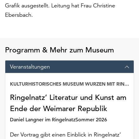
Grafik ausgestellt. Leitung hat Frau Christine
auf
„Alle
Ebersbach.
akzeptieren“,
um
alle
Cookies
Programm & Mehr zum Museum
zu
akzeptieren.
Sie
Veranstaltungen
können
Ihr
KULTURHISTORISCHES MUSEUM WURZEN MIT RINGELNATZ-SAMMLUNG
Einverständnis
jederzeit
Ringelnatz’ Literatur und Kunst am
ändern
und
Ende der Weimarer Republik
widerrufen.
Daniel Langner im RingelnatzSommer 2026
Dafür
steht
Der Vortrag gibt einen Einblick in Ringelnatz’
Ihnen