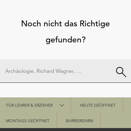
Noch nicht das Richtige
gefunden?
Schnellzugriff
FÜR LEHRER & ERZIEHER
HEUTE GEÖFFNET
MONTAGS GEÖFFNET
BARRIEREARM