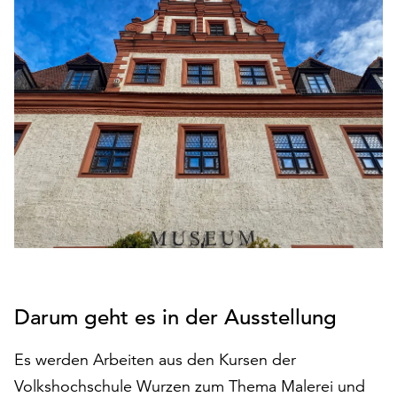
den
Betrieb
der
Seite
notwendig
sind
(funktionale
Cookies),
sowie
solche,
die
lediglich
zu
anonymen
Statistikzwecken
Darum geht es in der Ausstellung
genutzt
werden.
Es werden Arbeiten aus den Kursen der
Klicken
Volkshochschule Wurzen zum Thema Malerei und
Sie