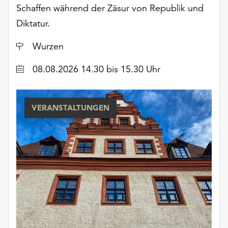
am
Schaffen während der Zäsur von Republik und
Ende
Diktatur.
der
Seite
Ort
Wurzen
die
Schaltfläche
Datum
08.08.2026 14.30 bis 15.30 Uhr
„Cookie-
Einstellungen“
zur
VERANSTALTUNGEN
Verfügung.
Funktionale
Cookies
werden
auch
ohne
Ihr
Einverständnis
weiterhin
ausgeführt.