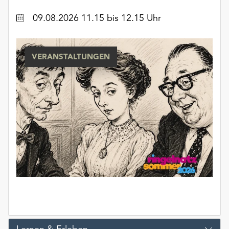
unserer
Datum
09.08.2026 11.15 bis 12.15 Uhr
Datenschutzerklärung
oder
dem
Impressum
VERANSTALTUNGEN
.
Lernen & Erleben