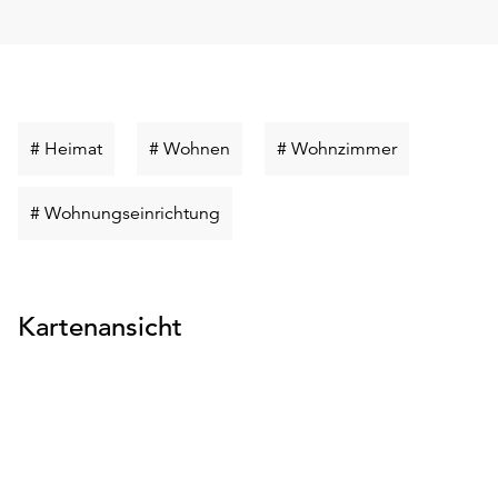
Schlüsselwort
Schlüsselwort
Schlüsselwor
# Heimat
# Wohnen
# Wohnzimmer
suchen
suchen
suchen
Schlüsselwort
# Wohnungseinrichtung
suchen
Kartenansicht