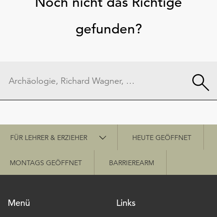
Noch nicht das Richtige
gefunden?
Schnellzugriff
FÜR LEHRER & ERZIEHER
HEUTE GEÖFFNET
MONTAGS GEÖFFNET
BARRIEREARM
Menü
Links