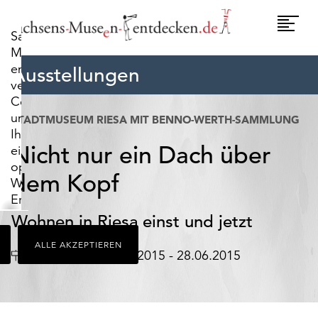
widerrufen.
Umscha
Sachsens-
Naviga
Museen-
entdecken.de
Ausstellungen
verwendet
Cookies,
um
STADTMUSEUM RIESA MIT BENNO-WERTH-SAMMLUNG
Ihnen
Nicht nur ein Dach über
ein
optimales
dem Kopf
Webseiten-
Erlebnis
zu
Wohnen in Riesa einst und jetzt
bieten.
ALLE AKZEPTIEREN
Dazu
Ort
Datum
Riesa
08.03.2015 - 28.06.2015
zählen
Cookies,
die
für