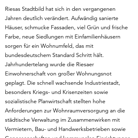
auf
Riesas Stadtbild hat sich in den vergangenen
„Alle
Jahren deutlich verändert. Aufwändig sanierte
akzeptieren“,
Häuser, schmucke Fassaden, viel Grün und frische
um
alle
Farbe, neue Siedlungen mit Einfamilienhäusern
Cookies
sorgen für ein Wohnumfeld, das mit
zu
bundesdeutschem Standard Schritt hält.
akzeptieren.
Sie
Jahrhundertelang wurde die Riesaer
können
Einwohnerschaft von großer Wohnungsnot
Ihr
geplagt. Die schnell wachsende Industriestadt,
Einverständnis
jederzeit
besonders Kriegs- und Krisenzeiten sowie
ändern
sozialistische Planwirtschaft stellten hohe
und
Anforderungen zur Wohnraumversorgung an die
widerrufen.
städtische Verwaltung im Zusammenwirken mit
Dafür
steht
Vermietern, Bau- und Handwerksbetrieben sowie
Ihnen