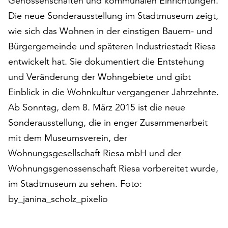
Genossenschaften und kommunalen Einrichtungen.
am
Die neue Sonderausstellung im Stadtmuseum zeigt,
Ende
der
wie sich das Wohnen in der einstigen Bauern- und
Seite
Bürgergemeinde und späteren Industriestadt Riesa
die
entwickelt hat. Sie dokumentiert die Entstehung
Schaltfläche
„Cookie-
und Veränderung der Wohngebiete und gibt
Einstellungen“
Einblick in die Wohnkultur vergangener Jahrzehnte.
zur
Ab Sonntag, dem 8. März 2015 ist die neue
Verfügung.
Funktionale
Sonderausstellung, die in enger Zusammenarbeit
Cookies
mit dem Museumsverein, der
werden
Wohnungsgesellschaft Riesa mbH und der
auch
Wohnungsgenossenschaft Riesa vorbereitet wurde,
ohne
Ihr
im Stadtmuseum zu sehen. Foto:
Einverständnis
by_janina_scholz_pixelio
weiterhin
ausgeführt.