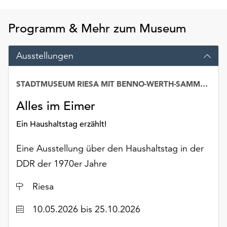
Möchten
Sie
Programm & Mehr zum Museum
die
verwendeten
Cookies
Ausstellungen
anpassen,
erreichen
STADTMUSEUM RIESA MIT BENNO-WERTH-SAMMLUNG
Sie
die
Alles im Eimer
Einstellungen
über
Ein Haushaltstag erzählt!
die
Schaltfläche
Eine Ausstellung über den Haushaltstag in der
„Auswählen“.
DDR der 1970er Jahre
Weitere
Ort
Riesa
Informationen
finden
Datum
10.05.2026
bis 25.10.2026
Sie
in