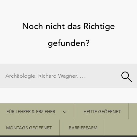
Noch nicht das Richtige
gefunden?
Schnellzugriff
FÜR LEHRER & ERZIEHER
HEUTE GEÖFFNET
MONTAGS GEÖFFNET
BARRIEREARM