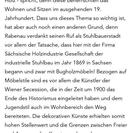
Holz - spricht, denn diese beherrschten das
am
Wohnen und Sitzen im ausgehenden 19.
Ende
der
Jahrhundert. Dass uns dieses Thema so wichtig ist,
Seite
hat aber auch noch einen anderen Grund, denn
die
Rabenau verdankt seinen Ruf als Stuhlbauerstadt
Schaltfläche
„Cookie-
vor allem der Tatsache, dass hier mit der Firma
Einstellungen“
Sächsische Holzindustrie Gesellschaft der
zur
industrielle Stuhlbau im Jahr 1869 in Sachsen
Verfügung.
Funktionale
begann und zwar mit Bugholzmöbeln! Bezogen auf
Cookies
Möbelstile sind es vor allem die Künstler der
werden
Wiener Secession, die in der Zeit um 1900 das
auch
Ende des Historismus eingeleitet haben und dem
ohne
Ihr
Jugendstil auch im Wohnbereich den Weg
Einverständnis
bereiteten. Die dekorativen Künste erhielten somit
weiterhin
hohen Stellenwert und die Grenzen zwischen Freier
ausgeführt.