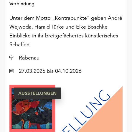
Verbindung
unserer
Datenschutzerklärung
Unter dem Motto „Kontrapunkte“ geben André
oder
dem
Wejwoda, Harald Türke und Elke Boschke
Impressum
Einblicke in ihr breitgefächertes künstlerisches
.
Schaffen.
Ort
Rabenau
Datum
27.03.2026
bis 04.10.2026
AUSSTELLUNGEN