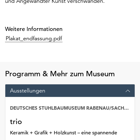
und Angewandter Kunst verschwanden.
Möchten
Sie
die
verwendeten
Weitere Informationen
Cookies
Plakat_endfassung.pdf
anpassen,
erreichen
Sie
die
Einstellungen
Programm & Mehr zum Museum
über
die
Schaltfläche
Ausstellungen
„Auswählen“.
DEUTSCHES STUHLBAUMUSEUM RABENAU/SACHSEN
Weitere
Informationen
trio
finden
Sie
Keramik + Grafik + Holzkunst – eine spannende
in