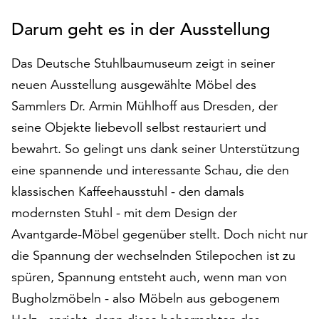
auf
Darum geht es in der Ausstellung
„Alle
akzeptieren“,
Das Deutsche Stuhlbaumuseum zeigt in seiner
um
alle
neuen Ausstellung ausgewählte Möbel des
Cookies
Sammlers Dr. Armin Mühlhoff aus Dresden, der
zu
seine Objekte liebevoll selbst restauriert und
akzeptieren.
Sie
bewahrt. So gelingt uns dank seiner Unterstützung
können
eine spannende und interessante Schau, die den
Ihr
klassischen Kaffeehausstuhl - den damals
Einverständnis
jederzeit
modernsten Stuhl - mit dem Design der
ändern
Avantgarde-Möbel gegenüber stellt. Doch nicht nur
und
die Spannung der wechselnden Stilepochen ist zu
widerrufen.
Dafür
spüren, Spannung entsteht auch, wenn man von
steht
Bugholzmöbeln - also Möbeln aus gebogenem
Ihnen