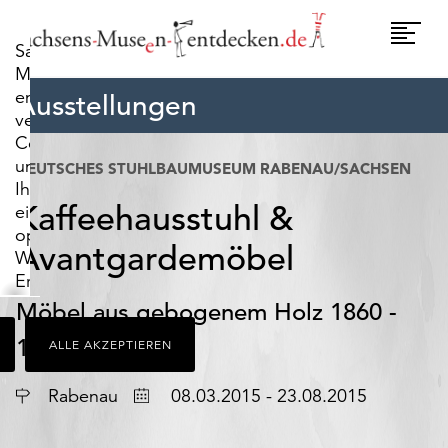
widerrufen.
Umscha
Sachsens-
Naviga
Museen-
entdecken.de
Ausstellungen
verwendet
Cookies,
um
DEUTSCHES STUHLBAUMUSEUM RABENAU/SACHSEN
Ihnen
Kaffeehausstuhl &
ein
optimales
Avantgardemöbel
Webseiten-
Erlebnis
zu
Möbel aus gebogenem Holz 1860 -
bieten.
1915
ALLE AKZEPTIEREN
Dazu
zählen
Ort
Datum
Cookies,
Rabenau
08.03.2015 - 23.08.2015
die
für