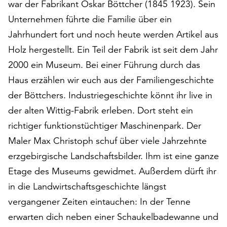
war der Fabrikant Oskar Böttcher (1845 1923). Sein
auf
Unternehmen führte die Familie über ein
„Alle
akzeptieren“,
Jahrhundert fort und noch heute werden Artikel aus
um
Holz hergestellt. Ein Teil der Fabrik ist seit dem Jahr
alle
2000 ein Museum. Bei einer Führung durch das
Cookies
Haus erzählen wir euch aus der Familiengeschichte
zu
akzeptieren.
der Böttchers. Industriegeschichte könnt ihr live in
Sie
der alten Wittig-Fabrik erleben. Dort steht ein
können
richtiger funktionstüchtiger Maschinenpark. Der
Ihr
Einverständnis
Maler Max Christoph schuf über viele Jahrzehnte
jederzeit
erzgebirgische Landschaftsbilder. Ihm ist eine ganze
ändern
Etage des Museums gewidmet. Außerdem dürft ihr
und
widerrufen.
in die Landwirtschaftsgeschichte längst
Dafür
vergangener Zeiten eintauchen: In der Tenne
steht
erwarten dich neben einer Schaukelbadewanne und
Ihnen