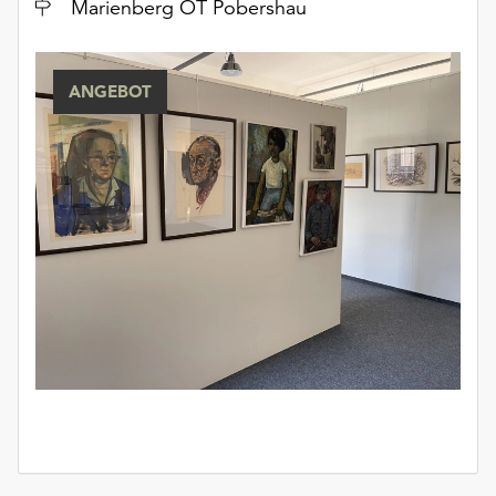
Ort
Marienberg OT Pobershau
ANGEBOT