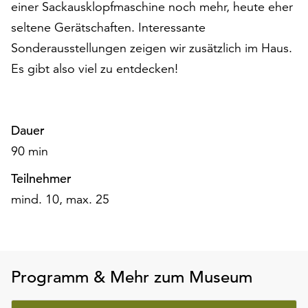
einer Sackausklopfmaschine noch mehr, heute eher
am
Ende
seltene Gerätschaften. Interessante
der
Sonderausstellungen zeigen wir zusätzlich im Haus.
Seite
Es gibt also viel zu entdecken!
die
Schaltfläche
„Cookie-
Einstellungen“
Dauer
zur
Verfügung.
90 min
Funktionale
Teilnehmer
Cookies
werden
mind. 10, max. 25
auch
ohne
Ihr
Einverständnis
Programm & Mehr zum Museum
weiterhin
ausgeführt.