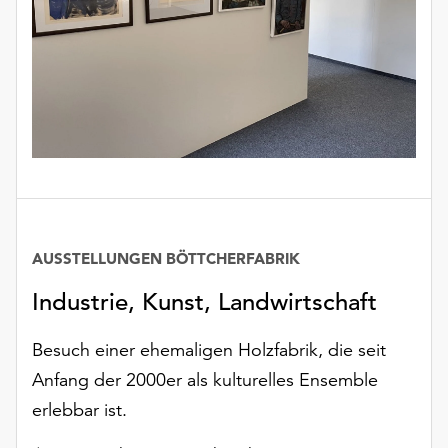
unserer
Datenschutzerklärung
oder
dem
Impressum
.
AUSSTELLUNGEN BÖTTCHERFABRIK
Industrie, Kunst, Landwirtschaft
Besuch einer ehemaligen Holzfabrik, die seit
Anfang der 2000er als kulturelles Ensemble
erlebbar ist.