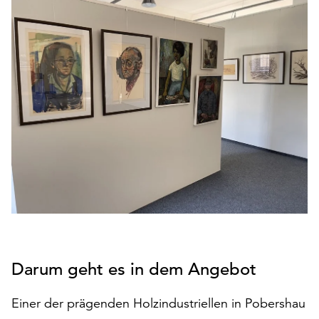
den
Betrieb
der
Seite
notwendig
sind
(funktionale
Cookies),
sowie
solche,
die
lediglich
zu
anonymen
Statistikzwecken
genutzt
Darum geht es in dem Angebot
werden.
Klicken
Einer der prägenden Holzindustriellen in Pobershau
Sie