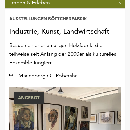
Lernen & Erleben
Möchten
Sie
die
AUSSTELLUNGEN BÖTTCHERFABRIK
verwendeten
Industrie, Kunst, Landwirtschaft
Cookies
anpassen,
erreichen
Besuch einer ehemaligen Holzfabrik, die
Sie
teilweise seit Anfang der 2000er als kulturelles
die
Ensemble fungiert.
Einstellungen
über
Ort
Marienberg OT Pobershau
die
Schaltfläche
„Auswählen“.
ANGEBOT
Weitere
Informationen
finden
Sie
in