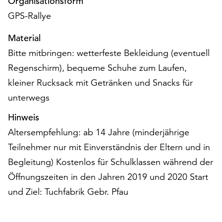
Organisationsform
Möchten
GPS-Rallye
Sie
die
Material
verwendeten
Cookies
Bitte mitbringen: wetterfeste Bekleidung (eventuell
anpassen,
Regenschirm), bequeme Schuhe zum Laufen,
erreichen
kleiner Rucksack mit Getränken und Snacks für
Sie
unterwegs
die
Einstellungen
Hinweis
über
Altersempfehlung: ab 14 Jahre (minderjährige
die
Schaltfläche
Teilnehmer nur mit Einverständnis der Eltern und in
„Auswählen“.
Begleitung) Kostenlos für Schulklassen während der
Weitere
Öffnungszeiten in den Jahren 2019 und 2020 Start
Informationen
und Ziel: Tuchfabrik Gebr. Pfau
finden
Sie
in