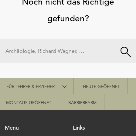
Noch nicht das Richtige
gefunden?
Schnellzugriff
FÜR LEHRER & ERZIEHER
HEUTE GEÖFFNET
MONTAGS GEÖFFNET
BARRIEREARM
Menü
Links