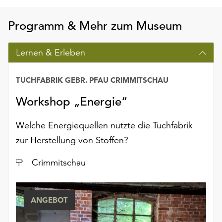
unserer
Datenschutzerklärung
Programm & Mehr zum Museum
oder
dem
Lernen & Erleben
Impressum
.
TUCHFABRIK GEBR. PFAU CRIMMITSCHAU
Workshop „Energie“
Welche Energiequellen nutzte die Tuchfabrik
zur Herstellung von Stoffen?
Ort
Crimmitschau
ANGEBOT