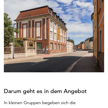
den
Betrieb
der
Seite
notwendig
sind
(funktionale
Cookies),
sowie
solche,
die
lediglich
zu
anonymen
Statistikzwecken
genutzt
Darum geht es in dem Angebot
werden.
Klicken
In kleinen Gruppen begeben sich die
Sie