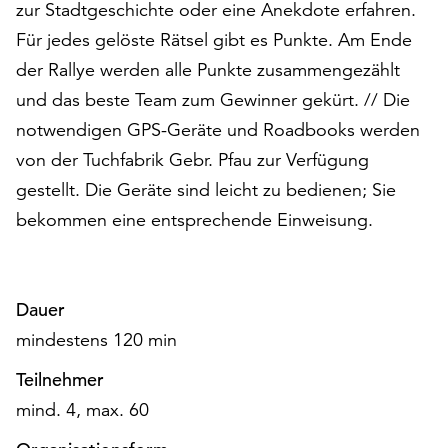
zur Stadtgeschichte oder eine Anekdote erfahren.
am
Ende
Für jedes gelöste Rätsel gibt es Punkte. Am Ende
der
der Rallye werden alle Punkte zusammengezählt
Seite
und das beste Team zum Gewinner gekürt. // Die
die
Schaltfläche
notwendigen GPS-Geräte und Roadbooks werden
„Cookie-
von der Tuchfabrik Gebr. Pfau zur Verfügung
Einstellungen“
gestellt. Die Geräte sind leicht zu bedienen; Sie
zur
Verfügung.
bekommen eine entsprechende Einweisung.
Funktionale
Cookies
werden
auch
Dauer
ohne
mindestens 120 min
Ihr
Einverständnis
Teilnehmer
weiterhin
mind. 4, max. 60
ausgeführt.