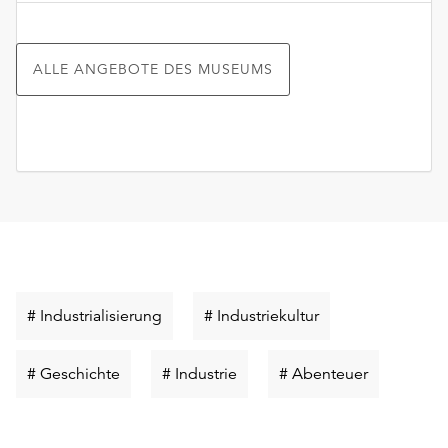
ALLE ANGEBOTE DES MUSEUMS
Schlüsselwort
Schlüsselwort
# Industrialisierung
# Industriekultur
suchen
suchen
Schlüsselwort
Schlüsselwort
Schlüsselw
# Geschichte
# Industrie
# Abenteuer
suchen
suchen
suchen