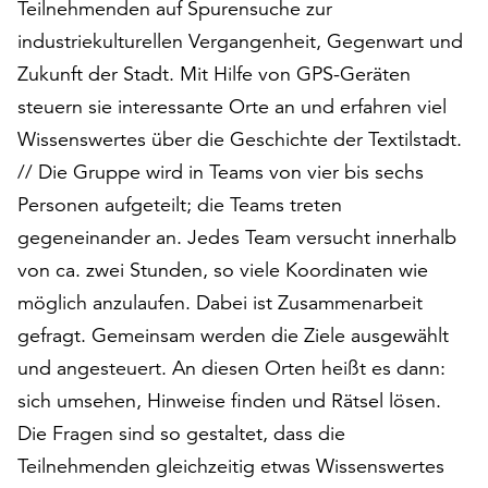
Teilnehmenden auf Spurensuche zur
auf
industriekulturellen Vergangenheit, Gegenwart und
„Alle
akzeptieren“,
Zukunft der Stadt. Mit Hilfe von GPS-Geräten
um
steuern sie interessante Orte an und erfahren viel
alle
Wissenswertes über die Geschichte der Textilstadt.
Cookies
// Die Gruppe wird in Teams von vier bis sechs
zu
akzeptieren.
Personen aufgeteilt; die Teams treten
Sie
gegeneinander an. Jedes Team versucht innerhalb
können
von ca. zwei Stunden, so viele Koordinaten wie
Ihr
Einverständnis
möglich anzulaufen. Dabei ist Zusammenarbeit
jederzeit
gefragt. Gemeinsam werden die Ziele ausgewählt
ändern
und angesteuert. An diesen Orten heißt es dann:
und
widerrufen.
sich umsehen, Hinweise finden und Rätsel lösen.
Dafür
Die Fragen sind so gestaltet, dass die
steht
Teilnehmenden gleichzeitig etwas Wissenswertes
Ihnen