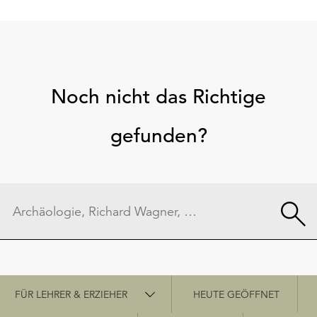
Noch nicht das Richtige
gefunden?
Schnellzugriff
FÜR LEHRER & ERZIEHER
HEUTE GEÖFFNET