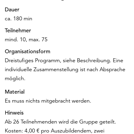
Möchten
Dauer
Sie
die
ca. 180 min
verwendeten
Teilnehmer
Cookies
anpassen,
mind. 10, max. 75
erreichen
Organisationsform
Sie
die
Dreistufiges Programm, siehe Beschreibung. Eine
Einstellungen
individuelle Zusammenstellung ist nach Absprache
über
möglich.
die
Schaltfläche
Material
„Auswählen“.
Es muss nichts mitgebracht werden.
Weitere
Informationen
Hinweis
finden
Ab 26 Teilnehmenden wird die Gruppe geteilt.
Sie
Kosten: 4,00 € pro Auszubildendem, zwei
in