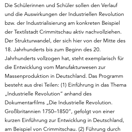
Die Schülerinnen und Schüler sollen den Verlauf
auf
„Alle
und die Auswirkungen der Industriellen Revolution
akzeptieren“,
bzw. der Industrialisierung am konkreten Beispiel
um
der Textilstadt Crimmitschau aktiv nachvollziehen.
alle
Cookies
Der Strukturwandel, der sich hier von der Mitte des
zu
18. Jahrhunderts bis zum Beginn des 20.
akzeptieren.
Jahrhunderts vollzogen hat, steht exemplarisch für
Sie
die Entwicklung vom Manufakturwesen zur
können
Ihr
Massenproduktion in Deutschland. Das Programm
Einverständnis
besteht aus drei Teilen: (1) Einführung in das Thema
jederzeit
„Industrielle Revolution“ anhand des
ändern
und
Dokumentarfilms „Die Industrielle Revolution.
widerrufen.
Großbritannien 1750–1850“, gefolgt von einer
Dafür
kurzen Einführung zur Entwicklung in Deutschland,
steht
Ihnen
am Beispiel von Crimmitschau. (2) Führung durch