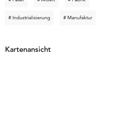
suchen
suchen
suchen
Schlüsselwort
Schlüsselwort
# Industrialisierung
# Manufaktur
suchen
suchen
Kartenansicht