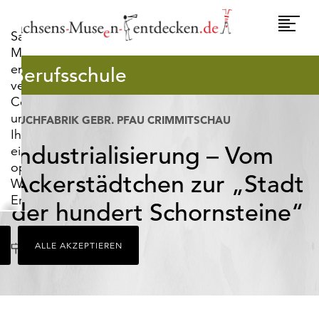
widerrufen.
Umscha
Sachsens-
Naviga
Museen-
entdecken.de
Berufsschule
verwendet
Cookies,
um
TUCHFABRIK GEBR. PFAU CRIMMITSCHAU
Ihnen
Industrialisierung – Vom
ein
optimales
Ackerstädtchen zur „Stadt
Webseiten-
Erlebnis
der hundert Schornsteine“
zu
bieten.
Ort
Crimmitschau
ALLE AKZEPTIEREN
Dazu
zählen
Cookies,
die
für