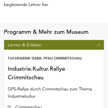
unserer
begleitende Lehrer frei
Datenschutzerklärung
oder
dem
Impressum
Programm & Mehr zum Museum
.
Lernen & Erleben
TUCHFABRIK GEBR. PFAU CRIMMITSCHAU
Industrie.Kultur.Rallye
Crimmitschau
GPS-Rallye durch Crimmitschau zum Thema
Industriekultur
Ort
Crimmitschau