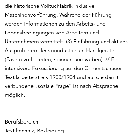
am
die historische Volltuchfabrik inklusive
Ende
Maschinenvorführung. Während der Führung
der
Seite
werden Informationen zu den Arbeits- und
die
Lebensbedingungen von Arbeitern und
Schaltfläche
Unternehmern vermittelt. (3) Einführung und aktives
„Cookie-
Ausprobieren der vorindustriellen Handgeräte
Einstellungen“
zur
(Fasern vorbereiten, spinnen und weben). // Eine
Verfügung.
intensivere Fokussierung auf den Crimmitschauer
Funktionale
Textilarbeiterstreik 1903/1904 und auf die damit
Cookies
werden
verbundene „soziale Frage“ ist nach Absprache
auch
möglich.
ohne
Ihr
Einverständnis
weiterhin
Berufsbereich
ausgeführt.
Textiltechnik, Bekleidung