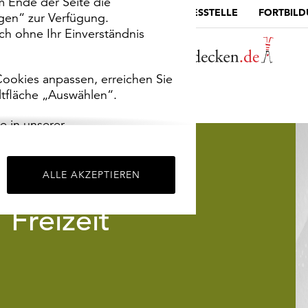
m Ende der Seite die
MUSEUMSPORTAL
DIE LANDESSTELLE
FORTBIL
ngen“ zur Verfügung.
h ohne Ihr Einverständnis
ookies anpassen, erreichen Sie
ltfläche „Auswählen“.
e in unserer
m
Impressum
.
ALLE AKZEPTIEREN
Freizeit