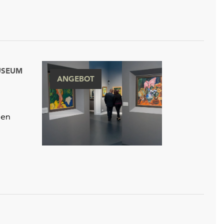
USEUM
ANGEBOT
gen