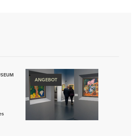
USEUM
ANGEBOT
g
es