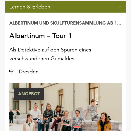
unserer
Lernen & Erleben
Datenschutzerklärung
oder
ALBERTINUM UND SKULPTURENSAMMLUNG AB 1800
dem
Impressum
Albertinum – Tour 1
.
Als Detektive auf den Spuren eines
verschwundenen Gemäldes.
Ort
Dresden
ANGEBOT