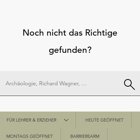
Noch nicht das Richtige
gefunden?
Schnellzugriff
FÜR LEHRER & ERZIEHER
HEUTE GEÖFFNET
MONTAGS GEÖFFNET
BARRIEREARM