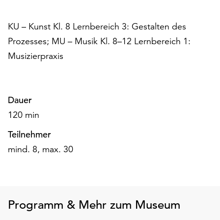
Möchten
Sie
KU – Kunst Kl. 8 Lernbereich 3: Gestalten des
die
verwendeten
Prozesses; MU – Musik Kl. 8–12 Lernbereich 1:
Cookies
Musizierpraxis
anpassen,
erreichen
Sie
die
Dauer
Einstellungen
120 min
über
die
Teilnehmer
Schaltfläche
mind. 8, max. 30
„Auswählen“.
Weitere
Informationen
finden
Programm & Mehr zum Museum
Sie
in