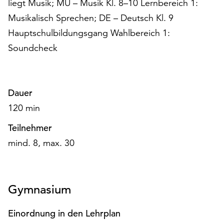
liegt Musik; MU – Musik Kl. 8–10 Lernbereich 1:
am
Ende
Musikalisch Sprechen; DE – Deutsch Kl. 9
der
Hauptschulbildungsgang Wahlbereich 1:
Seite
Soundcheck
die
Schaltfläche
„Cookie-
Einstellungen“
Dauer
zur
120 min
Verfügung.
Funktionale
Teilnehmer
Cookies
werden
mind. 8, max. 30
auch
ohne
Ihr
Gymnasium
Einverständnis
weiterhin
ausgeführt.
Einordnung in den Lehrplan