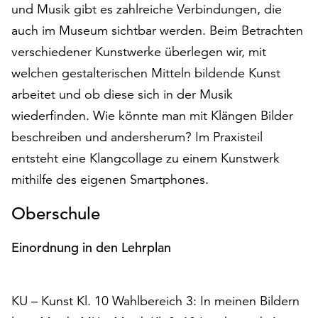
und Musik gibt es zahlreiche Verbindungen, die
auf
auch im Museum sichtbar werden. Beim Betrachten
„Alle
akzeptieren“,
verschiedener Kunstwerke überlegen wir, mit
um
welchen gestalterischen Mitteln bildende Kunst
alle
arbeitet und ob diese sich in der Musik
Cookies
zu
wiederfinden. Wie könnte man mit Klängen Bilder
akzeptieren.
beschreiben und andersherum? Im Praxisteil
Sie
entsteht eine Klangcollage zu einem Kunstwerk
können
Ihr
mithilfe des eigenen Smartphones.
Einverständnis
jederzeit
Oberschule
ändern
und
Einordnung in den Lehrplan
widerrufen.
Dafür
steht
KU – Kunst Kl. 10 Wahlbereich 3: In meinen Bildern
Ihnen