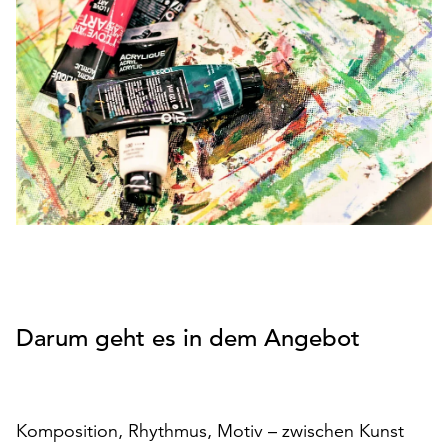
den
Betrieb
der
Seite
notwendig
sind
(funktionale
Cookies),
sowie
solche,
die
lediglich
zu
anonymen
Darum geht es in dem Angebot
Statistikzwecken
genutzt
werden.
Klicken
Komposition, Rhythmus, Motiv – zwischen Kunst
Sie