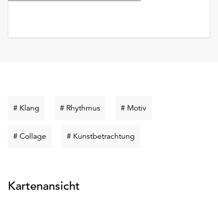
Schlüsselwort
Schlüsselwort
Schlüsselwort
# Klang
# Rhythmus
# Motiv
suchen
suchen
suchen
Schlüsselwort
Schlüsselwort
# Collage
# Kunstbetrachtung
suchen
suchen
Kartenansicht