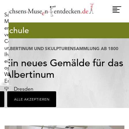
widerrufen.
Umscha
Sachsens-
Naviga
Museen-
entdecken.de
Schule
verwendet
Cookies,
um
ALBERTINUM UND SKULPTURENSAMMLUNG AB 1800
Ihnen
Ein neues Gemälde für das
ein
optimales
Albertinum
Webseiten-
Erlebnis
zu
Ort
Dresden
bieten.
ALLE AKZEPTIEREN
Dazu
zählen
Cookies,
die
für