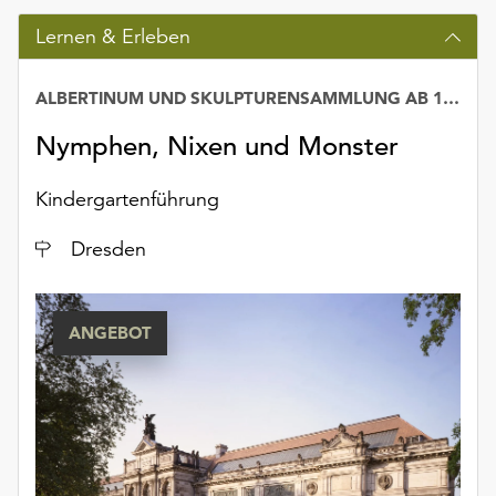
unserer
Lernen & Erleben
Datenschutzerklärung
oder
dem
ALBERTINUM UND SKULPTURENSAMMLUNG AB 1800
Impressum
Nymphen, Nixen und Monster
.
Kindergartenführung
Ort
Dresden
ANGEBOT