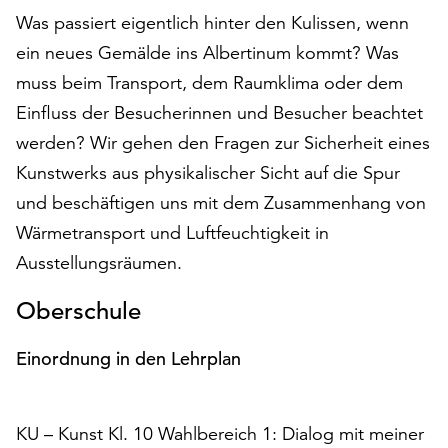
auf
Was passiert eigentlich hinter den Kulissen, wenn
„Alle
ein neues Gemälde ins Albertinum kommt? Was
akzeptieren“,
muss beim Transport, dem Raumklima oder dem
um
alle
Einfluss der Besucherinnen und Besucher beachtet
Cookies
werden? Wir gehen den Fragen zur Sicherheit eines
zu
Kunstwerks aus physikalischer Sicht auf die Spur
akzeptieren.
und beschäftigen uns mit dem Zusammenhang von
Sie
können
Wärmetransport und Luftfeuchtigkeit in
Ihr
Ausstellungsräumen.
Einverständnis
jederzeit
Oberschule
ändern
und
Einordnung in den Lehrplan
widerrufen.
Dafür
steht
KU – Kunst Kl. 10 Wahlbereich 1: Dialog mit meiner
Ihnen