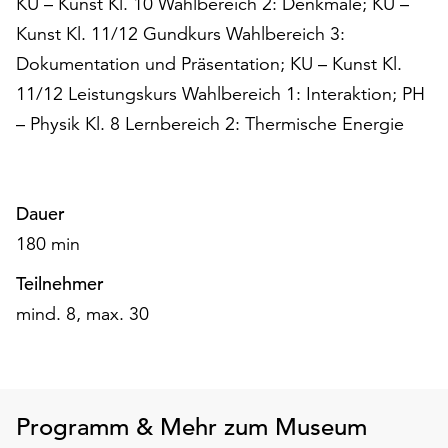
KU – Kunst Kl. 10 Wahlbereich 2: Denkmale; KU –
Möchten
Kunst Kl. 11/12 Gundkurs Wahlbereich 3:
Sie
die
Dokumentation und Präsentation; KU – Kunst Kl.
verwendeten
11/12 Leistungskurs Wahlbereich 1: Interaktion; PH
Cookies
– Physik Kl. 8 Lernbereich 2: Thermische Energie
anpassen,
erreichen
Sie
die
Dauer
Einstellungen
über
180 min
die
Teilnehmer
Schaltfläche
„Auswählen“.
mind. 8, max. 30
Weitere
Informationen
finden
Sie
Programm & Mehr zum Museum
in