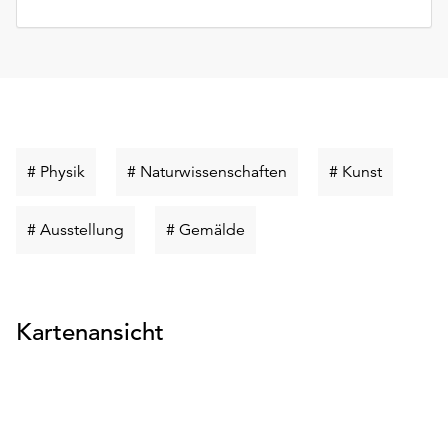
Schlüsselwort
Schlüsselwort
Schlüsse
# Physik
# Naturwissenschaften
# Kunst
suchen
suchen
suchen
Schlüsselwort
Schlüsselwort
# Ausstellung
# Gemälde
suchen
suchen
Kartenansicht