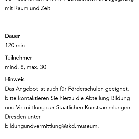
am
mit Raum und Zeit
Ende
der
Seite
die
Dauer
Schaltfläche
120 min
„Cookie-
Einstellungen“
Teilnehmer
zur
mind. 8, max. 30
Verfügung.
Funktionale
Hinweis
Cookies
werden
Das Angebot ist auch für Förderschulen geeignet,
auch
bitte kontaktieren Sie hierzu die Abteilung Bildung
ohne
und Vermittlung der Staatlichen Kunstsammlungen
Ihr
Dresden unter
Einverständnis
weiterhin
bildungundvermittlung@skd.museum.
ausgeführt.