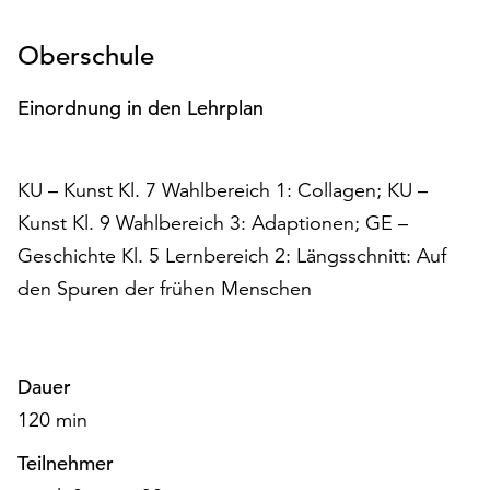
Möchten
Sie
Oberschule
die
verwendeten
Einordnung in den Lehrplan
Cookies
anpassen,
erreichen
KU – Kunst Kl. 7 Wahlbereich 1: Collagen; KU –
Sie
die
Kunst Kl. 9 Wahlbereich 3: Adaptionen; GE –
Einstellungen
Geschichte Kl. 5 Lernbereich 2: Längsschnitt: Auf
über
den Spuren der frühen Menschen
die
Schaltfläche
„Auswählen“.
Weitere
Dauer
Informationen
120 min
finden
Sie
Teilnehmer
in