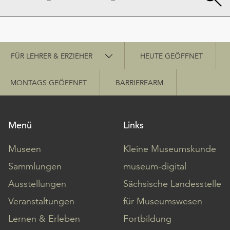
Schnellzugriff
FÜR LEHRER & ERZIEHER
HEUTE GEÖFFNET
MONTAGS GEÖFFNET
BARRIEREARM
Menü
Links
Museen
Kleine Museumskunde
Sammlungen
museum-digital
Ausstellungen
Sächsische Landesstelle
Veranstaltungen
für Museumswesen
Lernen & Erleben
Fortbildung