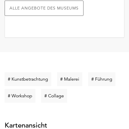
ALLE ANGEBOTE DES MUSEUMS
Schlüsselwort
Schlüsselwort
Schlüss
# Kunstbetrachtung
# Malerei
# Führung
suchen
suchen
suchen
Schlüsselwort
Schlüsselwort
# Workshop
# Collage
suchen
suchen
Kartenansicht