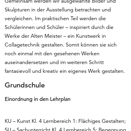
Gemeinsam werden wir ausgewählte Bilder und
auf
Skulpturen in der Ausstellung betrachten und
„Alle
vergleichen. Im praktischen Teil werden die
akzeptieren“,
um
Schülerinnen und Schüler – inspiriert durch die
alle
Werke der Alten Meister – ein Kunstwerk in
Cookies
Collagetechnik gestalten. Somit können sie sich
zu
akzeptieren.
noch einmal mit den gesehenen Werken
Sie
auseinandersetzen und im weiteren Schritt
können
fantasievoll und kreativ ein eigenes Werk gestalten.
Ihr
Einverständnis
Grundschule
jederzeit
ändern
Einordnung in den Lehrplan
und
widerrufen.
Dafür
steht
KU – Kunst Kl. 4 Lernbereich 1: Flächiges Gestalten;
Ihnen
SU – Sachunterricht Kl. 4 Lernbereich 5: Begegnung