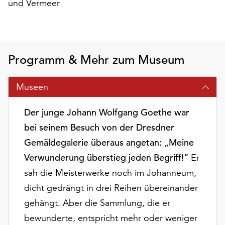
und Vermeer
am
Ende
der
Seite
die
Programm & Mehr zum Museum
Schaltfläche
„Cookie-
Einstellungen“
Museen
zur
Verfügung.
Der junge Johann Wolfgang Goethe war
Funktionale
bei seinem Besuch von der Dresdner
Cookies
Gemäldegalerie überaus angetan: „Meine
werden
auch
Verwunderung überstieg jeden Begriff!“
Er
ohne
sah die Meisterwerke noch im Johanneum,
Ihr
dicht gedrängt in drei Reihen übereinander
Einverständnis
weiterhin
gehängt. Aber die Sammlung, die er
ausgeführt.
bewunderte, entspricht mehr oder weniger