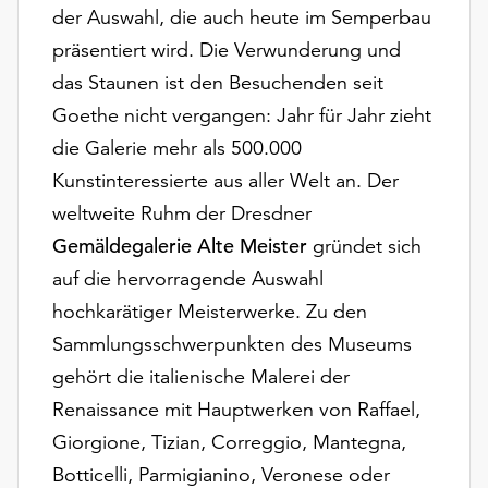
Möchten
der Auswahl, die auch heute im Semperbau
Sie
präsentiert wird. Die Verwunderung und
die
das Staunen ist den Besuchenden seit
verwendeten
Cookies
Goethe nicht vergangen: Jahr für Jahr zieht
anpassen,
die Galerie mehr als 500.000
erreichen
Kunstinteressierte aus aller Welt an. Der
Sie
weltweite Ruhm der Dresdner
die
Einstellungen
Gemäldegalerie Alte Meister
gründet sich
über
auf die hervorragende Auswahl
die
hochkarätiger Meisterwerke. Zu den
Schaltfläche
„Auswählen“.
Sammlungsschwerpunkten des Museums
gehört die italienische Malerei der
Weitere
Informationen
Renaissance mit Hauptwerken von Raffael,
finden
Giorgione, Tizian, Correggio, Mantegna,
Sie
Botticelli, Parmigianino, Veronese oder
in