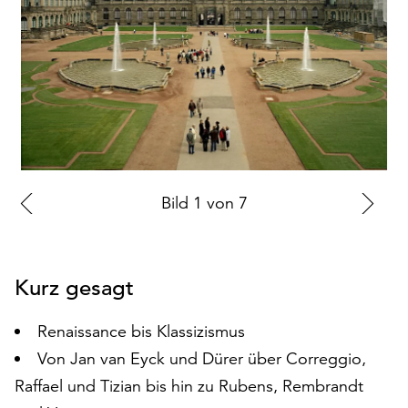
auf
„Alle
akzeptieren“,
um
alle
Cookies
zu
akzeptieren.
Sie
Zur
Bild
1
von
7
Zu
können
Ihr
vorherigen
nä
Einverständnis
Folie
Fo
jederzeit
Kurz gesagt
ändern
und
Renaissance bis Klassizismus
widerrufen.
Dafür
Von Jan van Eyck und Dürer über Correggio,
steht
Raffael und Tizian bis hin zu Rubens, Rembrandt
Ihnen