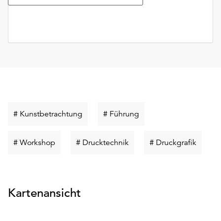
Schlüsselwort
Schlüsselwort
# Kunstbetrachtung
# Führung
suchen
suchen
Schlüsselwort
Schlüsselwort
Schlüs
# Workshop
# Drucktechnik
# Druckgrafik
suchen
suchen
suchen
Kartenansicht