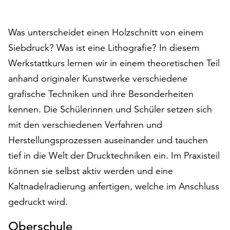
auf
„Alle
Was unterscheidet einen Holzschnitt von einem
akzeptieren“,
um
Siebdruck? Was ist eine Lithografie? In diesem
alle
Werkstattkurs lernen wir in einem theoretischen Teil
Cookies
anhand originaler Kunstwerke verschiedene
zu
akzeptieren.
grafische Techniken und ihre Besonderheiten
Sie
kennen. Die Schülerinnen und Schüler setzen sich
können
mit den verschiedenen Verfahren und
Ihr
Herstellungsprozessen auseinander und tauchen
Einverständnis
jederzeit
tief in die Welt der Drucktechniken ein. Im Praxisteil
ändern
können sie selbst aktiv werden und eine
und
Kaltnadelradierung anfertigen, welche im Anschluss
widerrufen.
Dafür
gedruckt wird.
steht
Ihnen
Oberschule