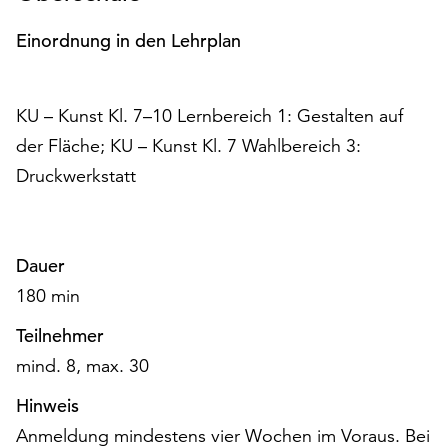
am
Ende
Einordnung in den Lehrplan
der
Seite
die
KU – Kunst Kl. 7–10 Lernbereich 1: Gestalten auf
Schaltfläche
der Fläche; KU – Kunst Kl. 7 Wahlbereich 3:
„Cookie-
Einstellungen“
Druckwerkstatt
zur
Verfügung.
Funktionale
Cookies
Dauer
werden
180 min
auch
ohne
Teilnehmer
Ihr
mind. 8, max. 30
Einverständnis
weiterhin
Hinweis
ausgeführt.
Anmeldung mindestens vier Wochen im Voraus. Bei