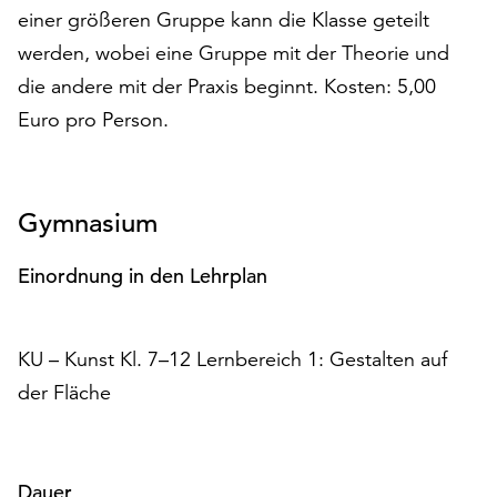
Möchten
einer größeren Gruppe kann die Klasse geteilt
Sie
werden, wobei eine Gruppe mit der Theorie und
die
die andere mit der Praxis beginnt. Kosten: 5,00
verwendeten
Cookies
Euro pro Person.
anpassen,
erreichen
Sie
die
Gymnasium
Einstellungen
über
Einordnung in den Lehrplan
die
Schaltfläche
„Auswählen“.
KU – Kunst Kl. 7–12 Lernbereich 1: Gestalten auf
Weitere
der Fläche
Informationen
finden
Sie
in
Dauer