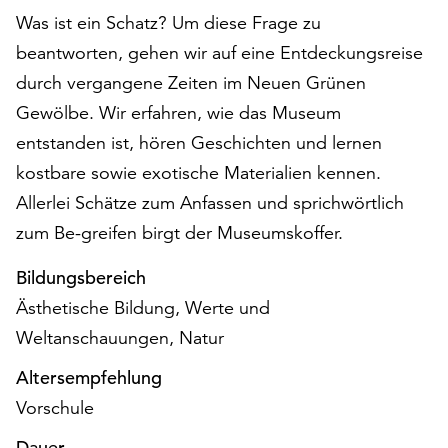
auf
Was ist ein Schatz? Um diese Frage zu
„Alle
beantworten, gehen wir auf eine Entdeckungsreise
akzeptieren“,
durch vergangene Zeiten im Neuen Grünen
um
alle
Gewölbe. Wir erfahren, wie das Museum
Cookies
entstanden ist, hören Geschichten und lernen
zu
kostbare sowie exotische Materialien kennen.
akzeptieren.
Allerlei Schätze zum Anfassen und sprichwörtlich
Sie
können
zum Be-greifen birgt der Museumskoffer.
Ihr
Einverständnis
Bildungsbereich
jederzeit
Ästhetische Bildung, Werte und
ändern
Weltanschauungen, Natur
und
widerrufen.
Altersempfehlung
Dafür
Vorschule
steht
Ihnen
Dauer