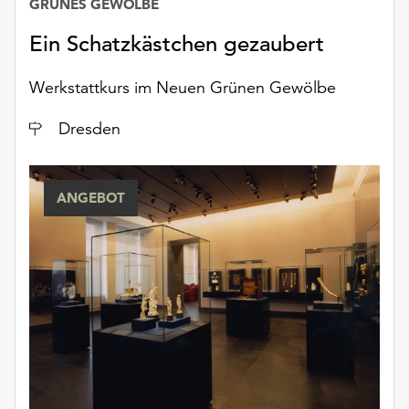
GRÜNES GEWÖLBE
Möchten
Sie
Ein Schatzkästchen gezaubert
die
verwendeten
Werkstattkurs im Neuen Grünen Gewölbe
Cookies
anpassen,
Ort
Dresden
erreichen
Sie
die
ANGEBOT
Einstellungen
über
die
Schaltfläche
„Auswählen“.
Weitere
Informationen
finden
Sie
in