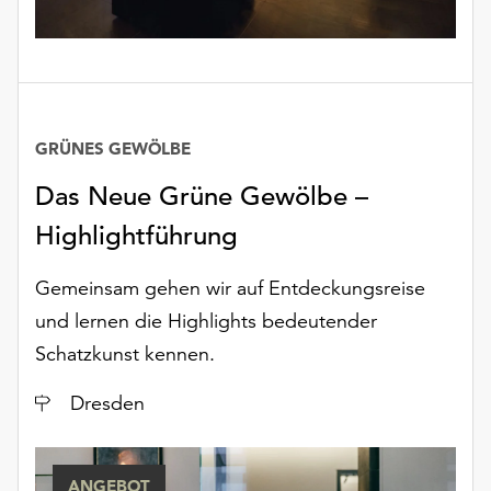
unserer
Datenschutzerklärung
oder
dem
Impressum
.
GRÜNES GEWÖLBE
Das Neue Grüne Gewölbe –
Highlightführung
Gemeinsam gehen wir auf Entdeckungsreise
und lernen die Highlights bedeutender
Schatzkunst kennen.
Ort
Dresden
ANGEBOT