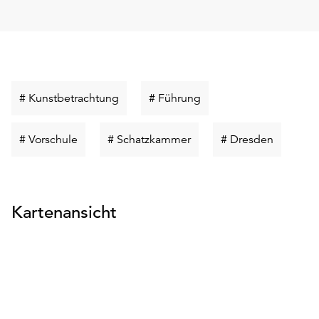
Schlüsselwort
Schlüsselwort
# Kunstbetrachtung
# Führung
suchen
suchen
Schlüsselwort
Schlüsselwort
Schlüsse
# Vorschule
# Schatzkammer
# Dresden
suchen
suchen
suchen
Kartenansicht