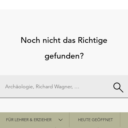
Noch nicht das Richtige
gefunden?
Schnellzugriff
FÜR LEHRER & ERZIEHER
HEUTE GEÖFFNET