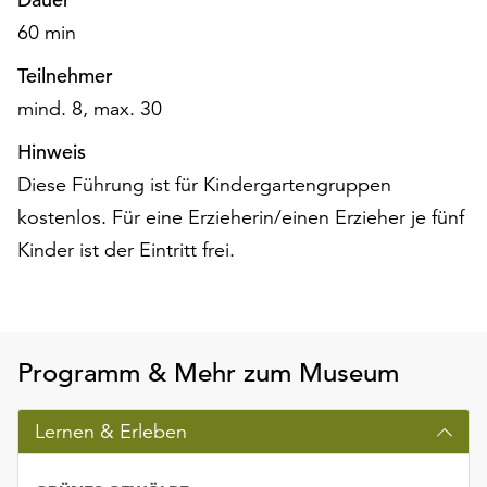
am
60 min
Ende
der
Teilnehmer
Seite
mind. 8, max. 30
die
Schaltfläche
Hinweis
„Cookie-
Diese Führung ist für Kindergartengruppen
Einstellungen“
zur
kostenlos. Für eine Erzieherin/einen Erzieher je fünf
Verfügung.
Kinder ist der Eintritt frei.
Funktionale
Cookies
werden
auch
ohne
Programm & Mehr zum Museum
Ihr
Einverständnis
Lernen & Erleben
weiterhin
ausgeführt.