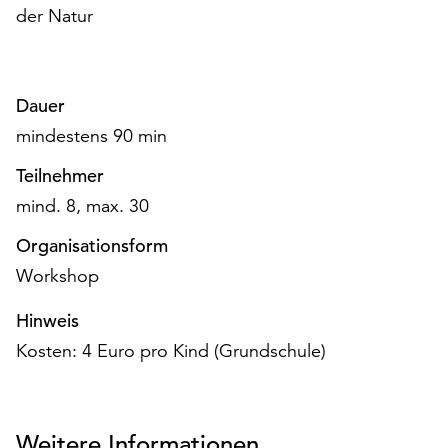
am
der Natur
Ende
der
Seite
die
Dauer
Schaltfläche
mindestens 90 min
„Cookie-
Einstellungen“
Teilnehmer
zur
mind. 8, max. 30
Verfügung.
Funktionale
Organisationsform
Cookies
Workshop
werden
auch
Hinweis
ohne
Kosten: 4 Euro pro Kind (Grundschule)
Ihr
Einverständnis
weiterhin
ausgeführt.
Weitere Informationen