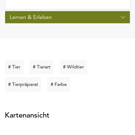
Lernen & Erleben
Schlüsselwort
Schlüsselwort
Schlüsselwort
# Tier
# Tierart
# Wildtier
suchen
suchen
suchen
Schlüsselwort
Schlüsselwort
# Tierpräparat
# Farbe
suchen
suchen
Kartenansicht