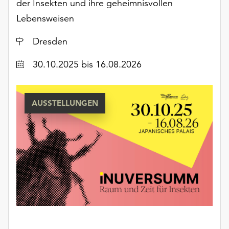
der Insekten und ihre geheimnisvollen
unserer
Lebensweisen
Datenschutzerklärung
oder
Ort
Dresden
dem
Impressum
Datum
30.10.2025
bis 16.08.2026
.
AUSSTELLUNGEN