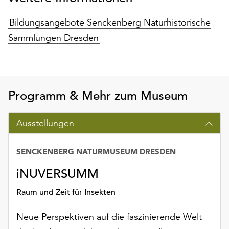
Möchten
Sie
Bildungsangebote Senckenberg Naturhistorische
die
Sammlungen Dresden
verwendeten
Cookies
anpassen,
erreichen
Sie
Programm & Mehr zum Museum
die
Einstellungen
Ausstellungen
über
die
Schaltfläche
SENCKENBERG NATURMUSEUM DRESDEN
„Auswählen“.
iNUVERSUMM
Weitere
Informationen
Raum und Zeit für Insekten
finden
Sie
Neue Perspektiven auf die faszinierende Welt
in