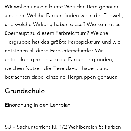
auf
Wir wollen uns die bunte Welt der Tiere genauer
„Alle
ansehen. Welche Farben finden wir in der Tierwelt,
akzeptieren“,
und welche Wirkung haben diese? Wie kommt es
um
alle
überhaupt zu diesem Farbreichtum? Welche
Cookies
Tiergruppe hat das größte Farbspektrum und wie
zu
entstehen all diese Farbunterschiede? Wir
akzeptieren.
entdecken gemeinsam die Farben, ergründen,
Sie
können
welchen Nutzen die Tiere davon haben, und
Ihr
betrachten dabei einzelne Tiergruppen genauer.
Einverständnis
jederzeit
Grundschule
ändern
und
Einordnung in den Lehrplan
widerrufen.
Dafür
steht
SU – Sachunterricht Kl. 1/2 Wahlbereich 5: Farben
Ihnen