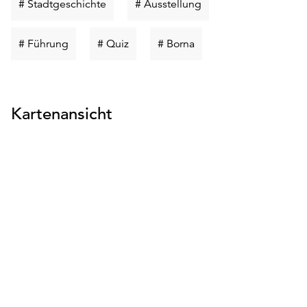
Schlüsselwort
Schlüsselwort
# Stadtgeschichte
# Ausstellung
suchen
suchen
Schlüsselwort
Schlüsselwort
Schlüsselwort
# Führung
# Quiz
# Borna
suchen
suchen
suchen
Kartenansicht