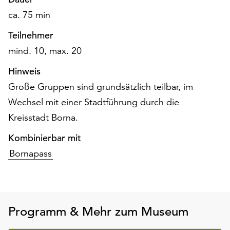
am
ca. 75 min
Ende
der
Teilnehmer
Seite
mind. 10, max. 20
die
Schaltfläche
Hinweis
„Cookie-
Große Gruppen sind grundsätzlich teilbar, im
Einstellungen“
zur
Wechsel mit einer Stadtführung durch die
Verfügung.
Kreisstadt Borna.
Funktionale
Cookies
Kombinierbar mit
werden
Bornapass
auch
ohne
Ihr
Einverständnis
weiterhin
Programm & Mehr zum Museum
ausgeführt.