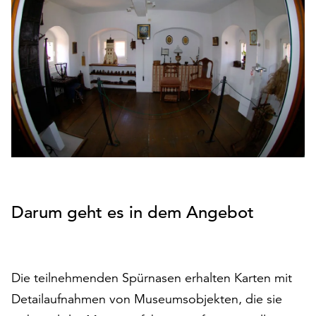
den
Betrieb
der
Seite
notwendig
sind
(funktionale
Cookies),
sowie
solche,
die
lediglich
zu
Darum geht es in dem Angebot
anonymen
Statistikzwecken
genutzt
werden.
Die teilnehmenden Spürnasen erhalten Karten mit
Klicken
Detailaufnahmen von Museumsobjekten, die sie
Sie