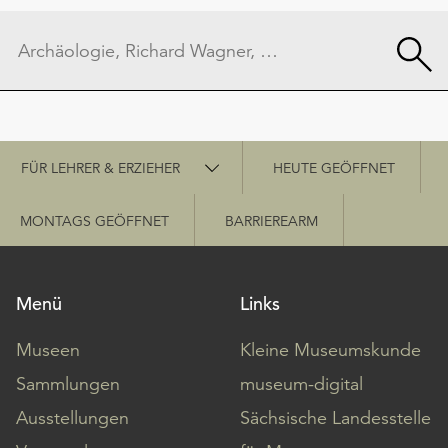
Schnellzugriff
FÜR LEHRER & ERZIEHER
HEUTE GEÖFFNET
MONTAGS GEÖFFNET
BARRIEREARM
Menü
Links
Museen
Kleine Museumskunde
Sammlungen
museum-digital
Ausstellungen
Sächsische Landesstelle