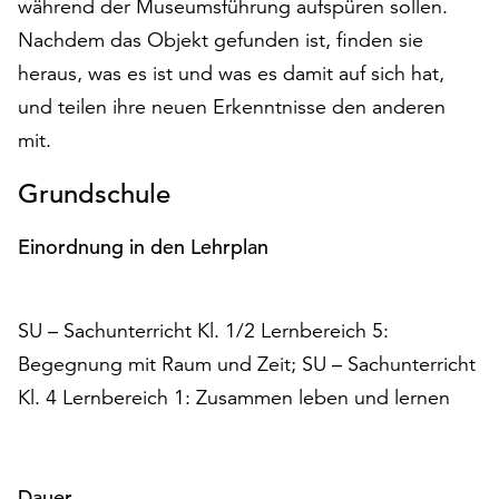
während der Museumsführung aufspüren sollen.
auf
Nachdem das Objekt gefunden ist, finden sie
„Alle
heraus, was es ist und was es damit auf sich hat,
akzeptieren“,
um
und teilen ihre neuen Erkenntnisse den anderen
alle
mit.
Cookies
zu
Grundschule
akzeptieren.
Sie
Einordnung in den Lehrplan
können
Ihr
Einverständnis
jederzeit
SU – Sachunterricht Kl. 1/2 Lernbereich 5:
ändern
Begegnung mit Raum und Zeit; SU – Sachunterricht
und
Kl. 4 Lernbereich 1: Zusammen leben und lernen
widerrufen.
Dafür
steht
Ihnen
Dauer