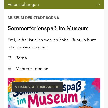
Möchten
Veranstaltungen
Sie
die
MUSEUM DER STADT BORNA
verwendeten
Cookies
Sommerferienspaß im Museum
anpassen,
erreichen
Frei, ja frei ist alles was ich habe. Bunt, ja bunt
Sie
ist alles was ich mag.
die
Einstellungen
Ort
Borna
über
die
Datum
Mehrere Termine
Schaltfläche
„Auswählen“.
Weitere
VERANSTALTUNGSREIHE
Informationen
finden
Sie
in