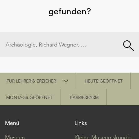
gefunden?
Schnellzugriff
FÜR LEHRER & ERZIEHER
HEUTE GEÖFFNET
MONTAGS GEÖFFNET
BARRIEREARM
Menü
Links
Museen
Kleine Museumskunde