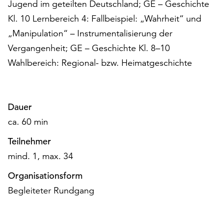
Jugend im geteilten Deutschland; GE – Geschichte
Möchten
Sie
Kl. 10 Lernbereich 4: Fallbeispiel: „Wahrheit“ und
die
„Manipulation“ – Instrumentalisierung der
verwendeten
Vergangenheit; GE – Geschichte Kl. 8–10
Cookies
Wahlbereich: Regional- bzw. Heimatgeschichte
anpassen,
erreichen
Sie
die
Dauer
Einstellungen
über
ca. 60 min
die
Teilnehmer
Schaltfläche
„Auswählen“.
mind. 1, max. 34
Weitere
Organisationsform
Informationen
Begleiteter Rundgang
finden
Sie
in