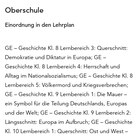
am
Oberschule
Ende
der
Seite
Einordnung in den Lehrplan
die
Schaltfläche
„Cookie-
GE – Geschichte Kl. 8 Lernbereich 3: Querschnitt:
Einstellungen“
Demokratie und Diktatur in Europa; GE –
zur
Geschichte Kl. 8 Lernbereich 4: Herrschaft und
Verfügung.
Funktionale
Alltag im Nationalsozialismus; GE – Geschichte Kl. 8
Cookies
Lernbereich 5: Völkermord und Kriegsverbrechen;
werden
GE – Geschichte Kl. 9 Lernbereich 1: Die Mauer –
auch
ohne
ein Symbol für die Teilung Deutschlands, Europas
Ihr
und der Welt; GE – Geschichte Kl. 9 Lernbereich 2:
Einverständnis
Längsschnitt: Europa im Aufbruch; GE – Geschichte
weiterhin
ausgeführt.
Kl. 10 Lernbereich 1: Querschnitt: Ost und West –