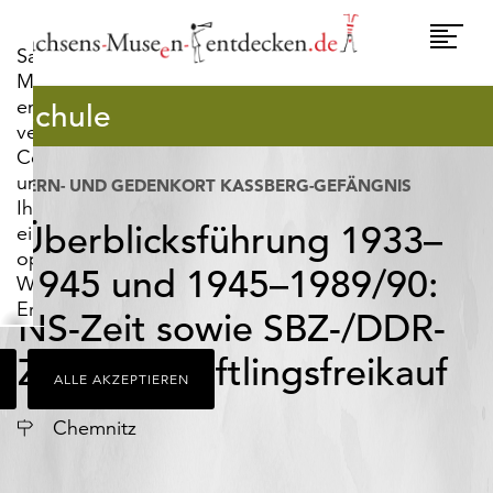
widerrufen.
Umscha
Sachsens-
Naviga
Museen-
entdecken.de
Schule
verwendet
Cookies,
um
LERN- UND GEDENKORT KASSBERG-GEFÄNGNIS
Ihnen
Überblicksführung 1933–
ein
optimales
1945 und 1945–1989/90:
Webseiten-
Erlebnis
NS-Zeit sowie SBZ-/DDR-
zu
bieten.
Zeit und Häftlingsfreikauf
ALLE AKZEPTIEREN
Dazu
zählen
Ort
Chemnitz
Cookies,
die
für