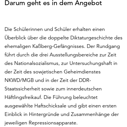
Darum geht es in dem Angebot
auf
„Alle
akzeptieren“,
um
Die Schülerinnen und Schüler erhalten einen
alle
Überblick über die doppelte Diktaturgeschichte des
Cookies
zu
ehemaligen Kaßberg-Gefängnisses. Der Rundgang
akzeptieren.
führt durch die drei Ausstellungsbereiche zur Zeit
Sie
des Nationalsozialismus, zur Untersuchungshaft in
können
Ihr
der Zeit des sowjetischen Geheimdienstes
Einverständnis
NKWD/MGB und in der Zeit der DDR-
jederzeit
Staatssicherheit sowie zum innerdeutschen
ändern
Häftlingsfreikauf. Die Führung beleuchtet
und
widerrufen.
ausgewählte Haftschicksale und gibt einen ersten
Dafür
Einblick in Hintergründe und Zusammenhänge der
steht
jeweiligen Repressionsapparate.
Ihnen