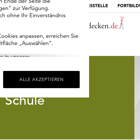
m Ende der Seite die
MUSEUMSPORTAL
DIE LANDESSTELLE
FORTBIL
ngen“ zur Verfügung.
h ohne Ihr Einverständnis
ookies anpassen, erreichen Sie
ltfläche „Auswählen“.
e in unserer
m
Impressum
.
ALLE AKZEPTIEREN
Schule