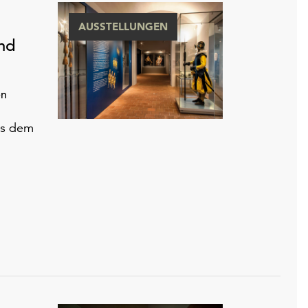
AUSSTELLUNGEN
nd
en
us dem