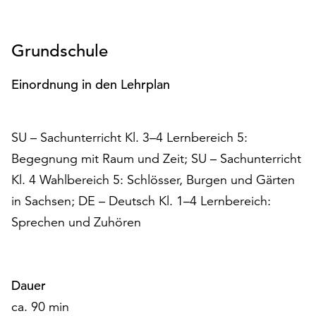
Möchten
Sie
die
Grundschule
verwendeten
Cookies
Einordnung in den Lehrplan
anpassen,
erreichen
Sie
SU – Sachunterricht Kl. 3–4 Lernbereich 5:
die
Einstellungen
Begegnung mit Raum und Zeit; SU – Sachunterricht
über
Kl. 4 Wahlbereich 5: Schlösser, Burgen und Gärten
die
in Sachsen; DE – Deutsch Kl. 1–4 Lernbereich:
Schaltfläche
„Auswählen“.
Sprechen und Zuhören
Weitere
Informationen
finden
Dauer
Sie
ca. 90 min
in