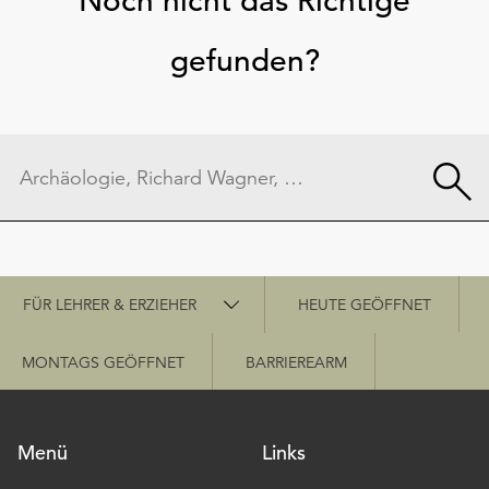
Noch nicht das Richtige
gefunden?
Schnellzugriff
FÜR LEHRER & ERZIEHER
HEUTE GEÖFFNET
MONTAGS GEÖFFNET
BARRIEREARM
Menü
Links