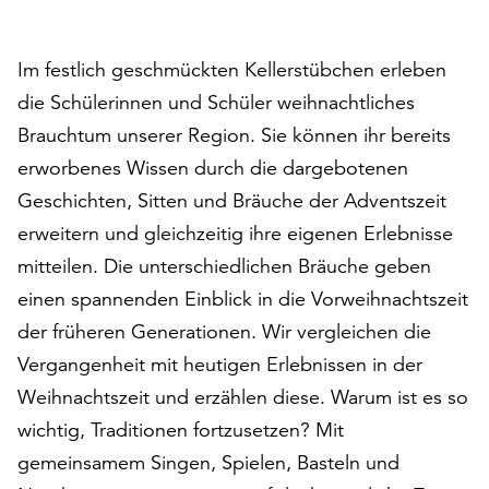
auf
„Alle
Im festlich geschmückten Kellerstübchen erleben
akzeptieren“,
um
die Schülerinnen und Schüler weihnachtliches
alle
Brauchtum unserer Region. Sie können ihr bereits
Cookies
erworbenes Wissen durch die dargebotenen
zu
akzeptieren.
Geschichten, Sitten und Bräuche der Adventszeit
Sie
erweitern und gleichzeitig ihre eigenen Erlebnisse
können
mitteilen. Die unterschiedlichen Bräuche geben
Ihr
Einverständnis
einen spannenden Einblick in die Vorweihnachtszeit
jederzeit
der früheren Generationen. Wir vergleichen die
ändern
Vergangenheit mit heutigen Erlebnissen in der
und
Weihnachtszeit und erzählen diese. Warum ist es so
widerrufen.
Dafür
wichtig, Traditionen fortzusetzen? Mit
steht
gemeinsamem Singen, Spielen, Basteln und
Ihnen