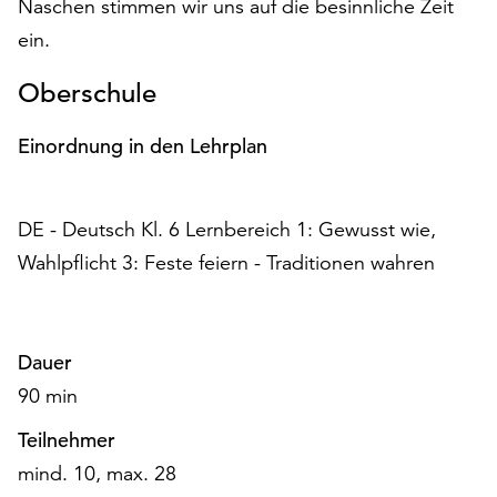
Naschen stimmen wir uns auf die besinnliche Zeit
am
Ende
ein.
der
Seite
Oberschule
die
Schaltfläche
Einordnung in den Lehrplan
„Cookie-
Einstellungen“
zur
DE - Deutsch Kl. 6 Lernbereich 1: Gewusst wie,
Verfügung.
Wahlpflicht 3: Feste feiern - Traditionen wahren
Funktionale
Cookies
werden
auch
Dauer
ohne
Ihr
90 min
Einverständnis
Teilnehmer
weiterhin
ausgeführt.
mind. 10, max. 28