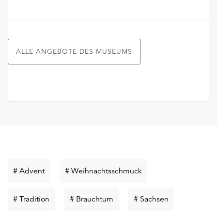
ALLE ANGEBOTE DES MUSEUMS
Schlüsselwort
Schlüsselwort
# Advent
# Weihnachtsschmuck
suchen
suchen
Schlüsselwort
Schlüsselwort
Schlüsselwort
# Tradition
# Brauchtum
# Sachsen
suchen
suchen
suchen