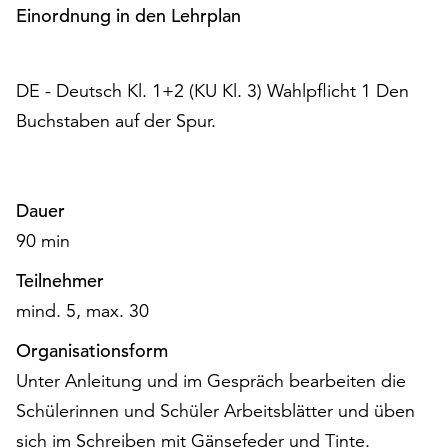
am
Einordnung in den Lehrplan
Ende
der
Seite
DE - Deutsch Kl. 1+2 (KU Kl. 3) Wahlpflicht 1 Den
die
Buchstaben auf der Spur.
Schaltfläche
„Cookie-
Einstellungen“
zur
Dauer
Verfügung.
Funktionale
90 min
Cookies
Teilnehmer
werden
auch
mind. 5, max. 30
ohne
Organisationsform
Ihr
Einverständnis
Unter Anleitung und im Gespräch bearbeiten die
weiterhin
Schülerinnen und Schüler Arbeitsblätter und üben
ausgeführt.
sich im Schreiben mit Gänsefeder und Tinte.