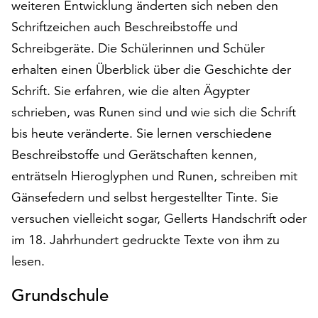
weiteren Entwicklung änderten sich neben den
auf
Schriftzeichen auch Beschreibstoffe und
„Alle
akzeptieren“,
Schreibgeräte. Die Schülerinnen und Schüler
um
erhalten einen Überblick über die Geschichte der
alle
Schrift. Sie erfahren, wie die alten Ägypter
Cookies
schrieben, was Runen sind und wie sich die Schrift
zu
akzeptieren.
bis heute veränderte. Sie lernen verschiedene
Sie
Beschreibstoffe und Gerätschaften kennen,
können
enträtseln Hieroglyphen und Runen, schreiben mit
Ihr
Einverständnis
Gänsefedern und selbst hergestellter Tinte. Sie
jederzeit
versuchen vielleicht sogar, Gellerts Handschrift oder
ändern
im 18. Jahrhundert gedruckte Texte von ihm zu
und
widerrufen.
lesen.
Dafür
steht
Grundschule
Ihnen