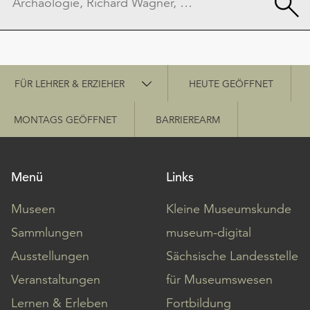
Schnellzugriff
FÜR LEHRER & ERZIEHER
HEUTE GEÖFFNET
MONTAGS GEÖFFNET
BARRIEREARM
Menü
Links
Museen
Kleine Museumskunde
Sammlungen
museum-digital
Ausstellungen
Sächsische Landesstelle
Veranstaltungen
für Museumswesen
Lernen & Erleben
Fortbildung