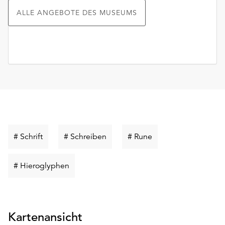
ALLE ANGEBOTE DES MUSEUMS
Schlüsselwort
Schlüsselwort
Schlüsselwort
# Schrift
# Schreiben
# Rune
suchen
suchen
suchen
Schlüsselwort
# Hieroglyphen
suchen
Kartenansicht