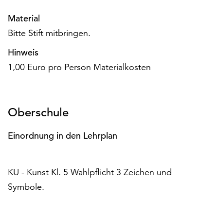
Möchten
Sie
Material
die
Bitte Stift mitbringen.
verwendeten
Cookies
Hinweis
anpassen,
1,00 Euro pro Person Materialkosten
erreichen
Sie
die
Einstellungen
Oberschule
über
die
Einordnung in den Lehrplan
Schaltfläche
„Auswählen“.
Weitere
KU - Kunst Kl. 5 Wahlpflicht 3 Zeichen und
Informationen
Symbole.
finden
Sie
in