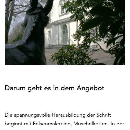
den
Betrieb
der
Seite
notwendig
sind
(funktionale
Cookies),
sowie
solche,
die
lediglich
zu
Darum geht es in dem Angebot
anonymen
Statistikzwecken
genutzt
werden.
Die spannungsvolle Herausbildung der Schrift
Klicken
beginnt mit Felsenmalereien, Muschelketten. In der
Sie