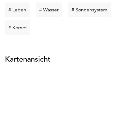
Schlüsselwort
Schlüsselwort
Schlüsselwort
# Leben
# Wasser
# Sonnensystem
suchen
suchen
suchen
Schlüsselwort
# Komet
suchen
Kartenansicht