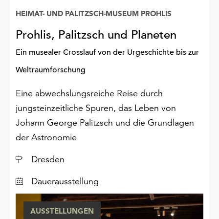
unserer
HEIMAT- UND PALITZSCH-MUSEUM PROHLIS
Datum
Datenschutzerklärung
oder
Prohlis, Palitzsch und Planeten
dem
Ein musealer Crosslauf von der Urgeschichte bis zur
Impressum
.
Weltraumforschung
Eine abwechslungsreiche Reise durch
jungsteinzeitliche Spuren, das Leben von
Johann George Palitzsch und die Grundlagen
der Astronomie
Ort
Dresden
Dauerausstellung
AUSSTELLUNGEN