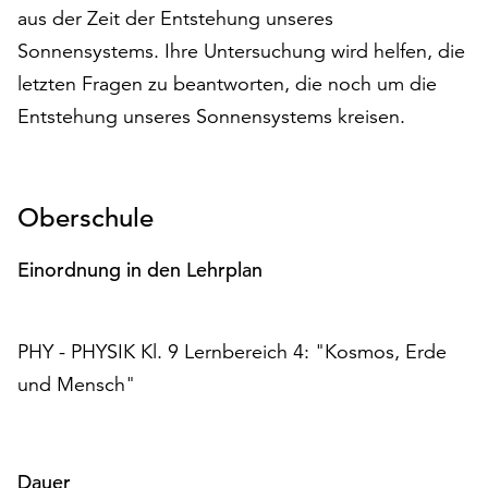
aus der Zeit der Entstehung unseres
auf
„Alle
Sonnensystems. Ihre Untersuchung wird helfen, die
akzeptieren“,
letzten Fragen zu beantworten, die noch um die
um
Entstehung unseres Sonnensystems kreisen.
alle
Cookies
zu
akzeptieren.
Oberschule
Sie
können
Einordnung in den Lehrplan
Ihr
Einverständnis
jederzeit
ändern
PHY - PHYSIK Kl. 9 Lernbereich 4: "Kosmos, Erde
und
und Mensch"
widerrufen.
Dafür
steht
Ihnen
Dauer