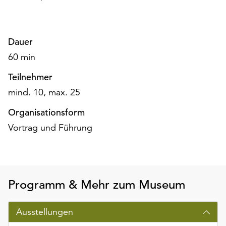
Möchten
Sie
die
verwendeten
Dauer
Cookies
60 min
anpassen,
erreichen
Teilnehmer
Sie
mind. 10, max. 25
die
Einstellungen
Organisationsform
über
Vortrag und Führung
die
Schaltfläche
„Auswählen“.
Weitere
Programm & Mehr zum Museum
Informationen
finden
Sie
Ausstellungen
in