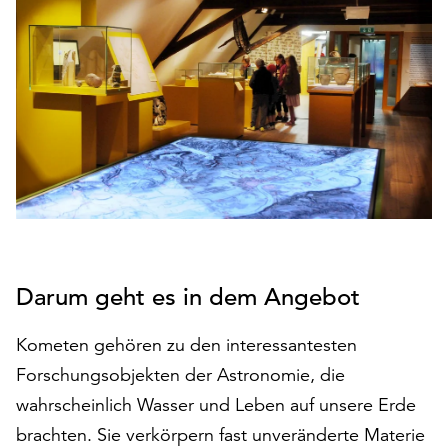
den
Betrieb
der
Seite
notwendig
sind
(funktionale
Cookies),
sowie
solche,
die
lediglich
zu
Darum geht es in dem Angebot
anonymen
Statistikzwecken
Kometen gehören zu den interessantesten
genutzt
Forschungsobjekten der Astronomie, die
werden.
wahrscheinlich Wasser und Leben auf unsere Erde
Klicken
brachten. Sie verkörpern fast unveränderte Materie
Sie