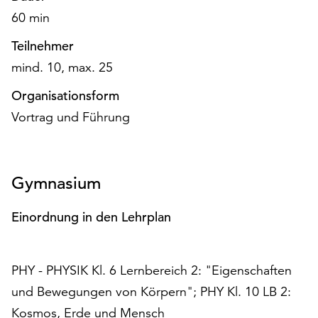
am
60 min
Ende
der
Teilnehmer
Seite
mind. 10, max. 25
die
Schaltfläche
Organisationsform
„Cookie-
Vortrag und Führung
Einstellungen“
zur
Verfügung.
Funktionale
Gymnasium
Cookies
werden
Einordnung in den Lehrplan
auch
ohne
Ihr
Einverständnis
PHY - PHYSIK Kl. 6 Lernbereich 2: "Eigenschaften
weiterhin
und Bewegungen von Körpern"; PHY Kl. 10 LB 2:
ausgeführt.
Kosmos, Erde und Mensch