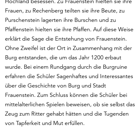
Hochland besessen. Zu Frauenstein hielten sie ihre
auf
Frauen, zu Rechenberg teilten sie ihre Beute, zu
„Alle
Purschenstein lagerten ihre Burschen und zu
akzeptieren“,
um
Pfaffenstein hielten sie ihre Pfaffen. Auf diese Weise
alle
erklärt die Sage die Entstehung von Frauenstein.
Cookies
Ohne Zweifel ist der Ort in Zusammenhang mit der
zu
akzeptieren.
Burg entstanden, die um das Jahr 1200 erbaut
Sie
wurde. Bei einem Rundgang durch die Burgruine
können
erfahren die Schüler Sagenhaftes und Interessantes
Ihr
über die Geschichte von Burg und Stadt
Einverständnis
jederzeit
Frauenstein. Zum Schluss können die Schüler bei
ändern
mittelalterlichen Spielen beweisen, ob sie selbst das
und
Zeug zum Ritter gehabt hätten und die Tugenden
widerrufen.
Dafür
von Tapferkeit und Mut erfüllen.
steht
Ihnen