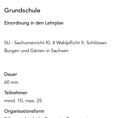
am
Ende
Grundschule
der
Seite
Einordnung in den Lehrplan
die
Schaltfläche
„Cookie-
SU - Sachunterricht Kl. 4 Wahlpflicht 5: Schlösser,
Einstellungen“
Burgen und Gärten in Sachsen
zur
Verfügung.
Funktionale
Cookies
Dauer
werden
auch
60 min
ohne
Teilnehmer
Ihr
Einverständnis
mind. 10, max. 25
weiterhin
Organisationsform
ausgeführt.