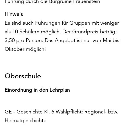
Führung durch die Burgruine Frauenstein
Möchten
Sie
Hinweis
die
Es sind auch Führungen für Gruppen mit weniger
verwendeten
Cookies
als 10 Schülern möglich. Der Grundpreis beträgt
anpassen,
3,50 pro Person. Das Angebot ist nur von Mai bis
erreichen
Oktober möglich!
Sie
die
Einstellungen
über
Oberschule
die
Schaltfläche
Einordnung in den Lehrplan
„Auswählen“.
Weitere
Informationen
GE - Geschichte Kl. 6 Wahlpflicht: Regional- bzw.
finden
Heimatgeschichte
Sie
in