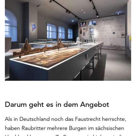
den
Betrieb
der
Seite
notwendig
sind
(funktionale
Cookies),
sowie
solche,
die
lediglich
zu
anonymen
Statistikzwecken
Darum geht es in dem Angebot
genutzt
werden.
Als in Deutschland noch das Faustrecht herrschte,
haben Raubritter mehrere Burgen im sächsischen
Klicken
Sie