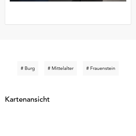
Schlüsselwort
Schlüsselwort
Schlüssel
# Burg
# Mittelalter
# Frauenstein
suchen
suchen
suchen
Kartenansicht