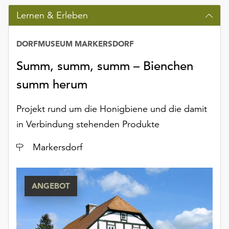
Möchten
Lernen & Erleben
Sie
die
verwendeten
DORFMUSEUM MARKERSDORF
Cookies
Summ, summ, summ – Bienchen
anpassen,
erreichen
summ herum
Sie
die
Projekt rund um die Honigbiene und die damit
Einstellungen
in Verbindung stehenden Produkte
über
die
Ort
Markersdorf
Schaltfläche
„Auswählen“.
Weitere
ANGEBOT
Informationen
finden
Sie
in