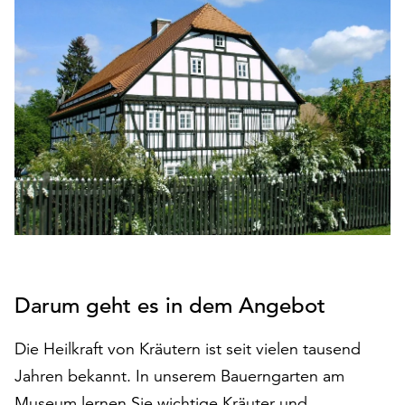
den
Betrieb
der
Seite
notwendig
sind
(funktionale
Cookies),
sowie
solche,
die
lediglich
zu
anonymen
Darum geht es in dem Angebot
Statistikzwecken
genutzt
werden.
Die Heilkraft von Kräutern ist seit vielen tausend
Jahren bekannt. In unserem Bauerngarten am
Klicken
Museum lernen Sie wichtige Kräuter und
Sie