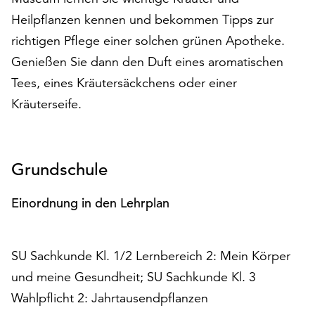
auf
Heilpflanzen kennen und bekommen Tipps zur
„Alle
richtigen Pflege einer solchen grünen Apotheke.
akzeptieren“,
Genießen Sie dann den Duft eines aromatischen
um
alle
Tees, eines Kräutersäckchens oder einer
Cookies
Kräuterseife.
zu
akzeptieren.
Sie
können
Grundschule
Ihr
Einverständnis
Einordnung in den Lehrplan
jederzeit
ändern
und
SU Sachkunde Kl. 1/2 Lernbereich 2: Mein Körper
widerrufen.
Dafür
und meine Gesundheit; SU Sachkunde Kl. 3
steht
Wahlpflicht 2: Jahrtausendpflanzen
Ihnen