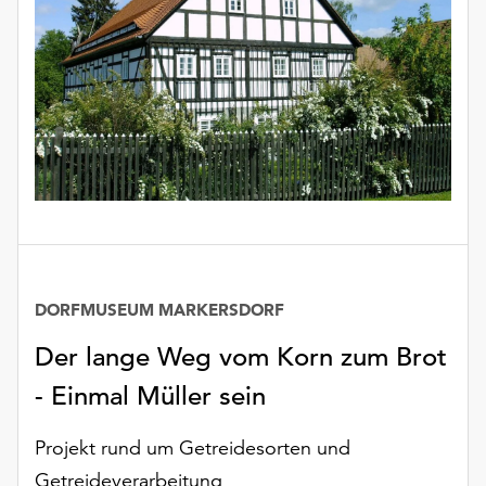
unserer
Datenschutzerklärung
oder
dem
Impressum
.
DORFMUSEUM MARKERSDORF
Der lange Weg vom Korn zum Brot
- Einmal Müller sein
Projekt rund um Getreidesorten und
Getreideverarbeitung