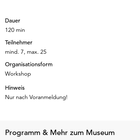
am
Ende
der
Dauer
Seite
120 min
die
Schaltfläche
Teilnehmer
„Cookie-
mind. 7, max. 25
Einstellungen“
zur
Organisationsform
Verfügung.
Workshop
Funktionale
Cookies
Hinweis
werden
auch
Nur nach Voranmeldung!
ohne
Ihr
Einverständnis
weiterhin
Programm & Mehr zum Museum
ausgeführt.