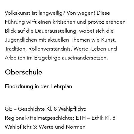
auf
Volkskunst ist langweilig? Von wegen! Diese
„Alle
akzeptieren“,
Führung wirft einen kritischen und provozierenden
um
Blick auf die Dauerausstellung, wobei sich die
alle
Jugendlichen mit aktuellen Themen wie Kunst,
Cookies
zu
Tradition, Rollenverständnis, Werte, Leben und
akzeptieren.
Arbeiten im Erzgebirge auseinandersetzen.
Sie
können
Oberschule
Ihr
Einverständnis
Einordnung in den Lehrplan
jederzeit
ändern
und
GE – Geschichte Kl. 8 Wahlpflicht:
widerrufen.
Dafür
Regional-/Heimatgeschichte; ETH – Ethik Kl. 8
steht
Wahlpflicht 3: Werte und Normen
Ihnen