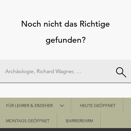
Noch nicht das Richtige
gefunden?
Schnellzugriff
FÜR LEHRER & ERZIEHER
HEUTE GEÖFFNET
MONTAGS GEÖFFNET
BARRIEREARM