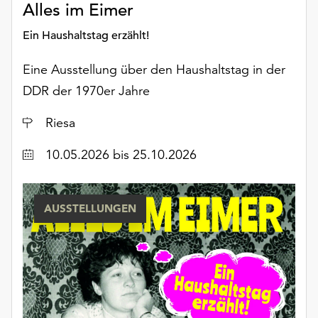
Alles im Eimer
Möchten
Sie
Ein Haushaltstag erzählt!
die
verwendeten
Eine Ausstellung über den Haushaltstag in der
Cookies
DDR der 1970er Jahre
anpassen,
erreichen
Ort
Riesa
Sie
die
Datum
10.05.2026
bis 25.10.2026
Einstellungen
über
die
Schaltfläche
AUSSTELLUNGEN
„Auswählen“.
Weitere
Informationen
finden
Sie
in