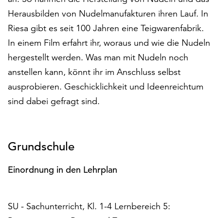
auf
Herausbilden von Nudelmanufakturen ihren Lauf. In
„Alle
Riesa gibt es seit 100 Jahren eine Teigwarenfabrik.
akzeptieren“,
In einem Film erfahrt ihr, woraus und wie die Nudeln
um
alle
hergestellt werden. Was man mit Nudeln noch
Cookies
anstellen kann, könnt ihr im Anschluss selbst
zu
ausprobieren. Geschicklichkeit und Ideenreichtum
akzeptieren.
Sie
sind dabei gefragt sind.
können
Ihr
Einverständnis
jederzeit
Grundschule
ändern
und
Einordnung in den Lehrplan
widerrufen.
Dafür
steht
SU - Sachunterricht, Kl. 1-4 Lernbereich 5:
Ihnen