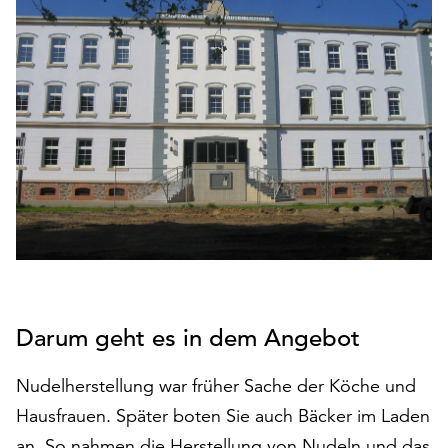
den
Betrieb
der
Seite
notwendig
sind
(funktionale
Cookies),
sowie
solche,
die
lediglich
zu
anonymen
Darum geht es in dem Angebot
Statistikzwecken
genutzt
werden.
Nudelherstellung war früher Sache der Köche und
Hausfrauen. Später boten Sie auch Bäcker im Laden
Klicken
an. So nahmen die Herstellung von Nudeln und das
Sie