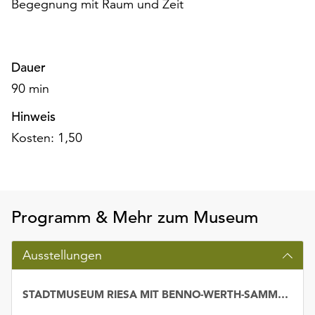
Begegnung mit Raum und Zeit
am
Ende
der
Seite
Dauer
die
Schaltfläche
90 min
„Cookie-
Hinweis
Einstellungen“
zur
Kosten: 1,50
Verfügung.
Funktionale
Cookies
werden
Programm & Mehr zum Museum
auch
ohne
Ihr
Ausstellungen
Einverständnis
weiterhin
STADTMUSEUM RIESA MIT BENNO-WERTH-SAMMLUNG
ausgeführt.