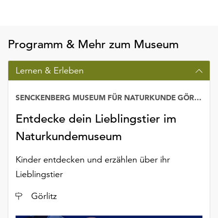
Möchten
Sie
die
verwendeten
Programm & Mehr zum Museum
Cookies
anpassen,
Lernen & Erleben
erreichen
Sie
die
SENCKENBERG MUSEUM FÜR NATURKUNDE GÖRLITZ
Einstellungen
Entdecke dein Lieblingstier im
über
die
Naturkundemuseum
Schaltfläche
„Auswählen“.
Kinder entdecken und erzählen über ihr
Weitere
Lieblingstier
Informationen
finden
Ort
Görlitz
Sie
in