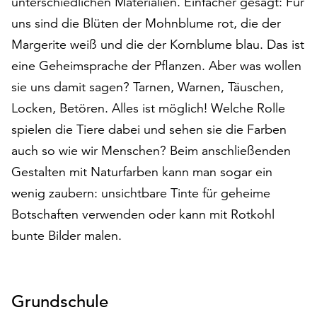
unterschiedlichen Materialien. Einfacher gesagt: Für
auf
uns sind die Blüten der Mohnblume rot, die der
„Alle
Margerite weiß und die der Kornblume blau. Das ist
akzeptieren“,
um
eine Geheimsprache der Pflanzen. Aber was wollen
alle
sie uns damit sagen? Tarnen, Warnen, Täuschen,
Cookies
Locken, Betören. Alles ist möglich! Welche Rolle
zu
akzeptieren.
spielen die Tiere dabei und sehen sie die Farben
Sie
auch so wie wir Menschen? Beim anschließenden
können
Gestalten mit Naturfarben kann man sogar ein
Ihr
wenig zaubern: unsichtbare Tinte für geheime
Einverständnis
jederzeit
Botschaften verwenden oder kann mit Rotkohl
ändern
bunte Bilder malen.
und
widerrufen.
Dafür
steht
Grundschule
Ihnen