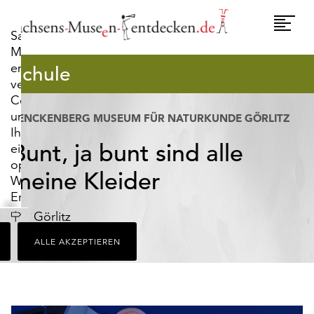
widerrufen.
Umscha
Sachsens-
Naviga
Museen-
entdecken.de
Schule
verwendet
Cookies,
um
SENCKENBERG MUSEUM FÜR NATURKUNDE GÖRLITZ
Ihnen
Bunt, ja bunt sind alle
ein
optimales
meine Kleider
Webseiten-
Erlebnis
zu
Ort
Görlitz
bieten.
ALLE AKZEPTIEREN
Dazu
zählen
Cookies,
die
für