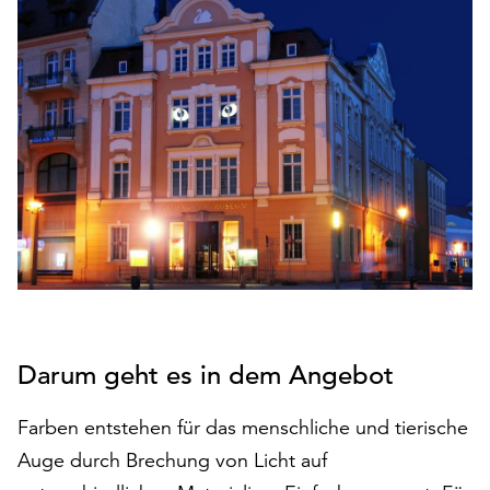
den
Betrieb
der
Seite
notwendig
sind
(funktionale
Cookies),
sowie
solche,
die
lediglich
zu
anonymen
Statistikzwecken
Darum geht es in dem Angebot
genutzt
werden.
Farben entstehen für das menschliche und tierische
Auge durch Brechung von Licht auf
Klicken
Sie