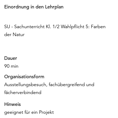
am
Einordnung in den Lehrplan
Ende
der
Seite
SU - Sachunterricht Kl. 1/2 Wahlpflicht 5: Farben
die
Schaltfläche
der Natur
„Cookie-
Einstellungen“
zur
Verfügung.
Dauer
Funktionale
90 min
Cookies
werden
Organisationsform
auch
Ausstellungsbesuch, fachübergreifend und
ohne
fächerverbindend
Ihr
Einverständnis
Hinweis
weiterhin
ausgeführt.
geeignet für ein Projekt