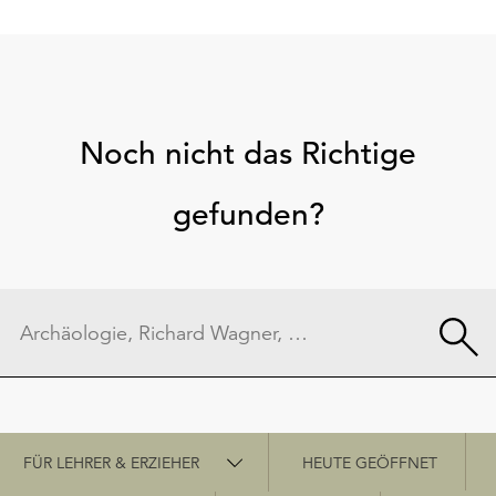
Noch nicht das Richtige
gefunden?
Schnellzugriff
FÜR LEHRER & ERZIEHER
HEUTE GEÖFFNET