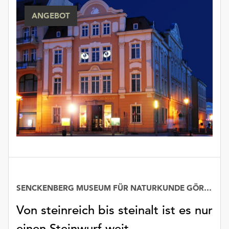
unserer
ANGEBOT
Datenschutzerklärung
oder
dem
Impressum
.
SENCKENBERG MUSEUM FÜR NATURKUNDE GÖRLITZ
Von steinreich bis steinalt ist es nur
einen Steinwurf weit