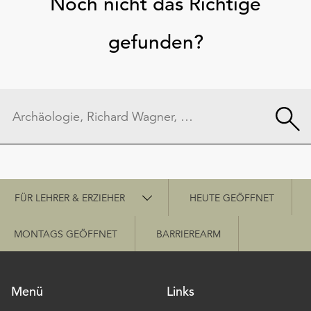
Noch nicht das Richtige
gefunden?
Schnellzugriff
FÜR LEHRER & ERZIEHER
HEUTE GEÖFFNET
MONTAGS GEÖFFNET
BARRIEREARM
Menü
Links