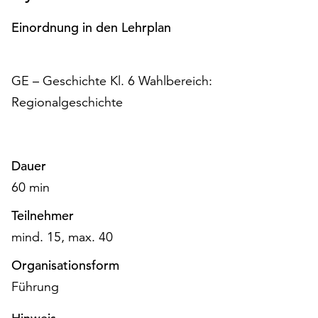
Möchten
Sie
Einordnung in den Lehrplan
die
verwendeten
Cookies
GE – Geschichte Kl. 6 Wahlbereich:
anpassen,
Regionalgeschichte
erreichen
Sie
die
Einstellungen
Dauer
über
60 min
die
Schaltfläche
Teilnehmer
„Auswählen“.
mind. 15, max. 40
Weitere
Informationen
Organisationsform
finden
Führung
Sie
in