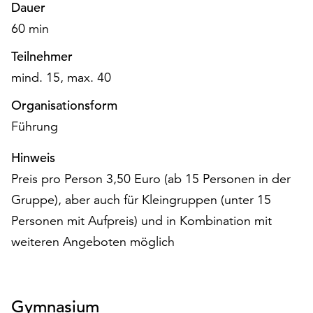
am
Dauer
Ende
60 min
der
Seite
Teilnehmer
die
mind. 15, max. 40
Schaltfläche
„Cookie-
Organisationsform
Einstellungen“
Führung
zur
Verfügung.
Hinweis
Funktionale
Preis pro Person 3,50 Euro (ab 15 Personen in der
Cookies
werden
Gruppe), aber auch für Kleingruppen (unter 15
auch
Personen mit Aufpreis) und in Kombination mit
ohne
weiteren Angeboten möglich
Ihr
Einverständnis
weiterhin
ausgeführt.
Gymnasium