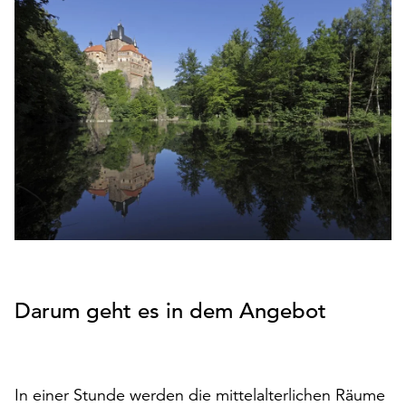
den
Betrieb
der
Seite
notwendig
sind
(funktionale
Cookies),
sowie
solche,
die
lediglich
zu
anonymen
Statistikzwecken
Darum geht es in dem Angebot
genutzt
werden.
Klicken
In einer Stunde werden die mittelalterlichen Räume
Sie