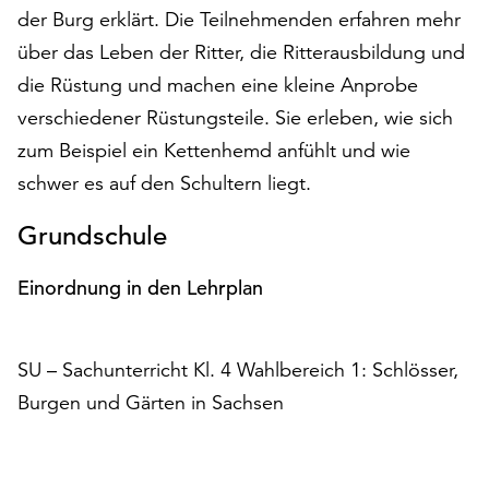
der Burg erklärt. Die Teilnehmenden erfahren mehr
auf
„Alle
über das Leben der Ritter, die Ritterausbildung und
akzeptieren“,
die Rüstung und machen eine kleine Anprobe
um
verschiedener Rüstungsteile. Sie erleben, wie sich
alle
Cookies
zum Beispiel ein Kettenhemd anfühlt und wie
zu
schwer es auf den Schultern liegt.
akzeptieren.
Sie
Grundschule
können
Ihr
Einordnung in den Lehrplan
Einverständnis
jederzeit
ändern
SU – Sachunterricht Kl. 4 Wahlbereich 1: Schlösser,
und
widerrufen.
Burgen und Gärten in Sachsen
Dafür
steht
Ihnen