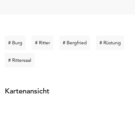
Schlüsselwort
Schlüsselwort
Schlüsselwort
Schlüs
# Burg
# Ritter
# Bergfried
# Rüstung
suchen
suchen
suchen
suche
Schlüsselwort
# Rittersaal
suchen
Kartenansicht