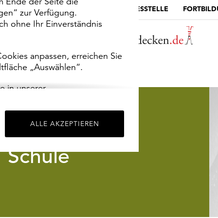
m Ende der Seite die
MUSEUMSPORTAL
DIE LANDESSTELLE
FORTBIL
ngen“ zur Verfügung.
h ohne Ihr Einverständnis
ookies anpassen, erreichen Sie
ltfläche „Auswählen“.
e in unserer
m
Impressum
.
ALLE AKZEPTIEREN
Schule