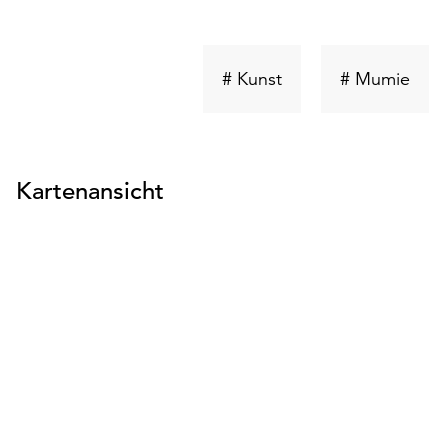
Schlüsselwort
Schl
# Kunst
# Mumie
suchen
such
Kartenansicht