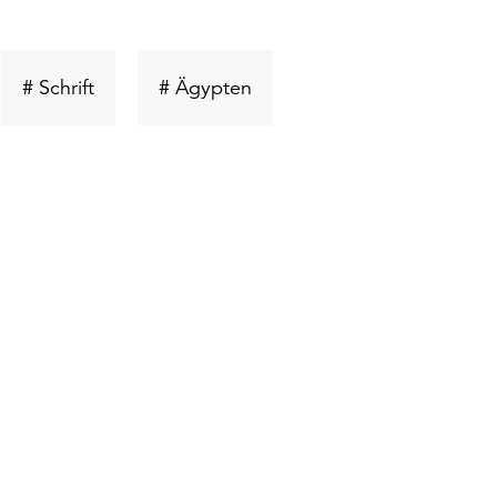
üsselwort
Schlüsselwort
Schlüsselwort
# Schrift
# Ägypten
en
suchen
suchen