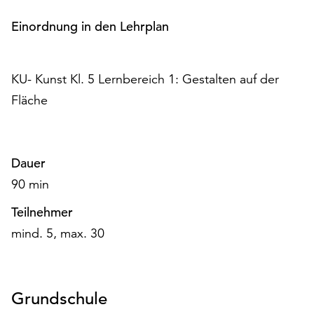
am
Ende
Einordnung in den Lehrplan
der
Seite
die
KU- Kunst Kl. 5 Lernbereich 1: Gestalten auf der
Schaltfläche
Fläche
„Cookie-
Einstellungen“
zur
Verfügung.
Dauer
Funktionale
Cookies
90 min
werden
Teilnehmer
auch
ohne
mind. 5, max. 30
Ihr
Einverständnis
weiterhin
Grundschule
ausgeführt.