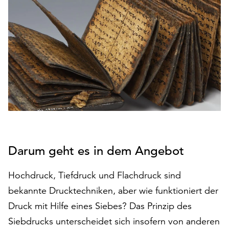
den
Betrieb
der
Seite
notwendig
sind
(funktionale
Cookies),
sowie
solche,
die
lediglich
Darum geht es in dem Angebot
zu
anonymen
Statistikzwecken
Hochdruck, Tiefdruck und Flachdruck sind
genutzt
bekannte Drucktechniken, aber wie funktioniert der
werden.
Druck mit Hilfe eines Siebes? Das Prinzip des
Klicken
Siebdrucks unterscheidet sich insofern von anderen
Sie