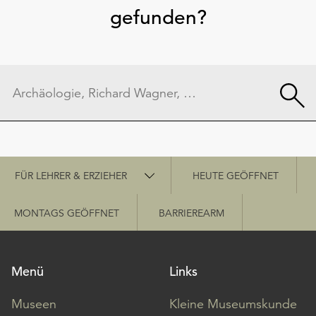
gefunden?
Schnellzugriff
FÜR LEHRER & ERZIEHER
HEUTE GEÖFFNET
MONTAGS GEÖFFNET
BARRIEREARM
Menü
Links
Museen
Kleine Museumskunde