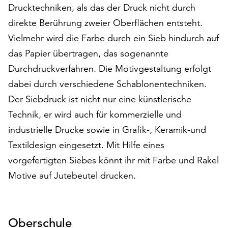
Drucktechniken, als das der Druck nicht durch
auf
„Alle
direkte Berührung zweier Oberflächen entsteht.
akzeptieren“,
Vielmehr wird die Farbe durch ein Sieb hindurch auf
um
das Papier übertragen, das sogenannte
alle
Durchdruckverfahren. Die Motivgestaltung erfolgt
Cookies
zu
dabei durch verschiedene Schablonentechniken.
akzeptieren.
Der Siebdruck ist nicht nur eine künstlerische
Sie
Technik, er wird auch für kommerzielle und
können
Ihr
industrielle Drucke sowie in Grafik-, Keramik-und
Einverständnis
Textildesign eingesetzt. Mit Hilfe eines
jederzeit
vorgefertigten Siebes könnt ihr mit Farbe und Rakel
ändern
und
Motive auf Jutebeutel drucken.
widerrufen.
Dafür
steht
Ihnen
Oberschule