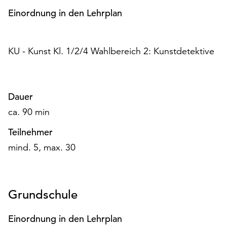
Möchten
Einordnung in den Lehrplan
Sie
die
verwendeten
KU - Kunst Kl. 1/2/4 Wahlbereich 2: Kunstdetektive
Cookies
anpassen,
erreichen
Sie
Dauer
die
Einstellungen
ca. 90 min
über
Teilnehmer
die
Schaltfläche
mind. 5, max. 30
„Auswählen“.
Weitere
Informationen
Grundschule
finden
Sie
Einordnung in den Lehrplan
in