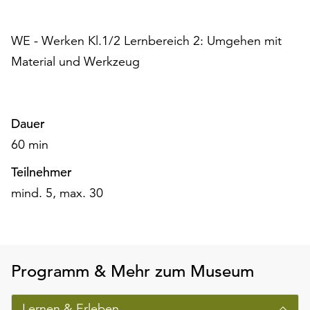
unserer
Datenschutzerklärung
WE - Werken Kl.1/2 Lernbereich 2: Umgehen mit
oder
dem
Material und Werkzeug
Impressum
.
Dauer
60 min
Teilnehmer
mind. 5, max. 30
Programm & Mehr zum Museum
Lernen & Erleben