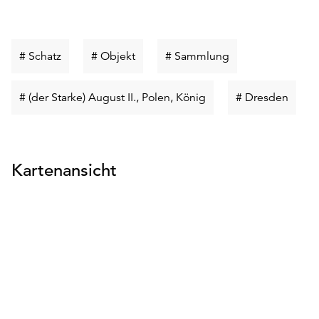
Schlüsselwort
Schlüsselwort
Schlüsselwort
# Schatz
# Objekt
# Sammlung
suchen
suchen
suchen
Schlüsselwort
Schlü
# (der Starke) August II., Polen, König
# Dresden
suchen
suche
Kartenansicht