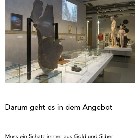
den
Betrieb
der
Seite
notwendig
sind
(funktionale
Cookies),
sowie
solche,
die
lediglich
zu
anonymen
Statistikzwecken
Darum geht es in dem Angebot
genutzt
werden.
Klicken
Muss ein Schatz immer aus Gold und Silber
Sie