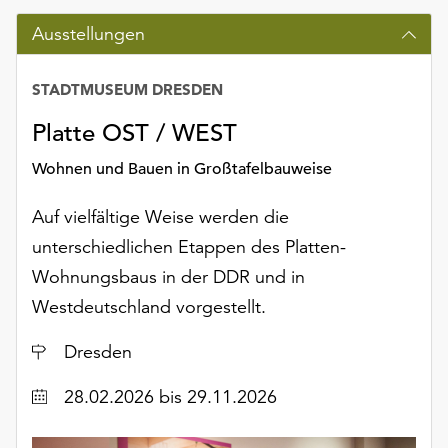
Möchten
Ausstellungen
Sie
die
verwendeten
STADTMUSEUM DRESDEN
Cookies
anpassen,
Platte OST / WEST
erreichen
Wohnen und Bauen in Großtafelbauweise
Sie
die
Auf vielfältige Weise werden die
Einstellungen
über
unterschiedlichen Etappen des Platten-
die
Wohnungsbaus in der DDR und in
Schaltfläche
Westdeutschland vorgestellt.
„Auswählen“.
Ort
Weitere
Dresden
Informationen
Datum
28.02.2026
bis 29.11.2026
finden
Sie
in