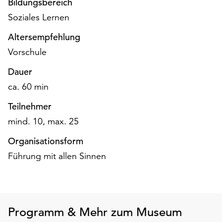
Bildungsbereich
am
Ende
Soziales Lernen
der
Altersempfehlung
Seite
die
Vorschule
Schaltfläche
Dauer
„Cookie-
Einstellungen“
ca. 60 min
zur
Teilnehmer
Verfügung.
Funktionale
mind. 10, max. 25
Cookies
Organisationsform
werden
auch
Führung mit allen Sinnen
ohne
Ihr
Einverständnis
weiterhin
ausgeführt.
Programm & Mehr zum Museum