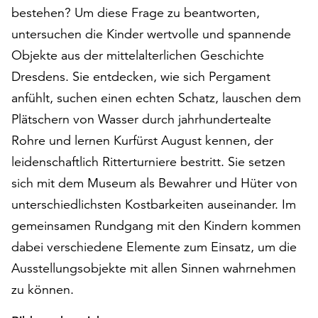
bestehen? Um diese Frage zu beantworten,
auf
„Alle
untersuchen die Kinder wertvolle und spannende
akzeptieren“,
Objekte aus der mittelalterlichen Geschichte
um
Dresdens. Sie entdecken, wie sich Pergament
alle
Cookies
anfühlt, suchen einen echten Schatz, lauschen dem
zu
Plätschern von Wasser durch jahrhundertealte
akzeptieren.
Rohre und lernen Kurfürst August kennen, der
Sie
leidenschaftlich Ritterturniere bestritt. Sie setzen
können
Ihr
sich mit dem Museum als Bewahrer und Hüter von
Einverständnis
unterschiedlichsten Kostbarkeiten auseinander. Im
jederzeit
gemeinsamen Rundgang mit den Kindern kommen
ändern
und
dabei verschiedene Elemente zum Einsatz, um die
widerrufen.
Ausstellungsobjekte mit allen Sinnen wahrnehmen
Dafür
zu können.
steht
Ihnen