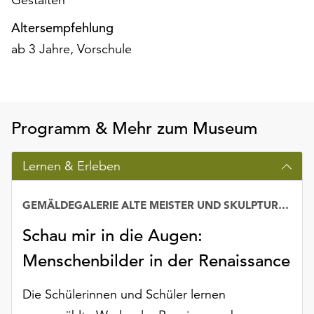
am
Ende
Altersempfehlung
der
ab 3 Jahre, Vorschule
Seite
die
Schaltfläche
„Cookie-
Einstellungen“
Programm & Mehr zum Museum
zur
Verfügung.
Lernen & Erleben
Funktionale
Cookies
werden
GEMÄLDEGALERIE ALTE MEISTER UND SKULPTURENSAMMLUNG BIS 1800
auch
ohne
Schau mir in die Augen:
Ihr
Menschenbilder in der Renaissance
Einverständnis
weiterhin
Die Schülerinnen und Schüler lernen
ausgeführt.