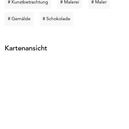
Schlüsselwort
Schlüsselwort
Schlüsselw
# Kunstbetrachtung
# Malerei
# Maler
suchen
suchen
suchen
Schlüsselwort
Schlüsselwort
# Gemälde
# Schokolade
suchen
suchen
Kartenansicht