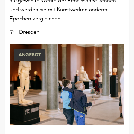
ausgewählte Werke der Renaissance kennen
Möchten
und werden sie mit Kunstwerken anderer
Sie
die
Epochen vergleichen.
verwendeten
Cookies
Ort
Dresden
anpassen,
erreichen
Sie
ANGEBOT
die
Einstellungen
über
die
Schaltfläche
„Auswählen“.
Weitere
Informationen
finden
Sie
in