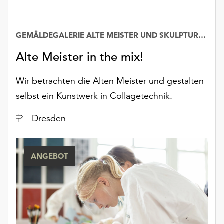
unserer
Datenschutzerklärung
oder
GEMÄLDEGALERIE ALTE MEISTER UND SKULPTURENSAMMLUNG BIS 1800
dem
Impressum
Alte Meister in the mix!
.
Wir betrachten die Alten Meister und gestalten
selbst ein Kunstwerk in Collagetechnik.
Ort
Dresden
ANGEBOT