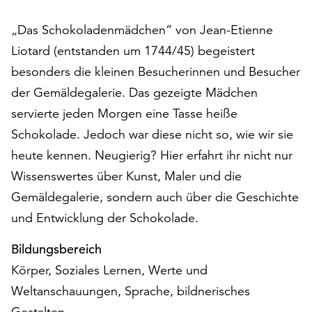
auf
„Das Schokoladenmädchen“ von Jean-Etienne
„Alle
akzeptieren“,
Liotard (entstanden um 1744/45) begeistert
um
besonders die kleinen Besucherinnen und Besucher
alle
der Gemäldegalerie. Das gezeigte Mädchen
Cookies
zu
servierte jeden Morgen eine Tasse heiße
akzeptieren.
Schokolade. Jedoch war diese nicht so, wie wir sie
Sie
heute kennen. Neugierig? Hier erfahrt ihr nicht nur
können
Ihr
Wissenswertes über Kunst, Maler und die
Einverständnis
Gemäldegalerie, sondern auch über die Geschichte
jederzeit
und Entwicklung der Schokolade.
ändern
und
Bildungsbereich
widerrufen.
Körper, Soziales Lernen, Werte und
Dafür
steht
Weltanschauungen, Sprache, bildnerisches
Ihnen
Gestalten