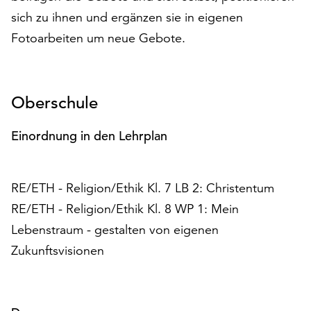
am
sich zu ihnen und ergänzen sie in eigenen
Ende
Fotoarbeiten um neue Gebote.
der
Seite
die
Schaltfläche
Oberschule
„Cookie-
Einstellungen“
zur
Einordnung in den Lehrplan
Verfügung.
Funktionale
Cookies
RE/ETH - Religion/Ethik Kl. 7 LB 2: Christentum
werden
RE/ETH - Religion/Ethik Kl. 8 WP 1: Mein
auch
Lebenstraum - gestalten von eigenen
ohne
Ihr
Zukunftsvisionen
Einverständnis
weiterhin
ausgeführt.