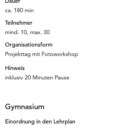
Dauer
Möchten
ca. 180 min
Sie
die
Teilnehmer
verwendeten
mind. 10, max. 30
Cookies
anpassen,
Organisationsform
erreichen
Projekttag mit Fotoworkshop
Sie
die
Hinweis
Einstellungen
über
inklusiv 20 Minuten Pause
die
Schaltfläche
„Auswählen“.
Gymnasium
Weitere
Informationen
Einordnung in den Lehrplan
finden
Sie
in