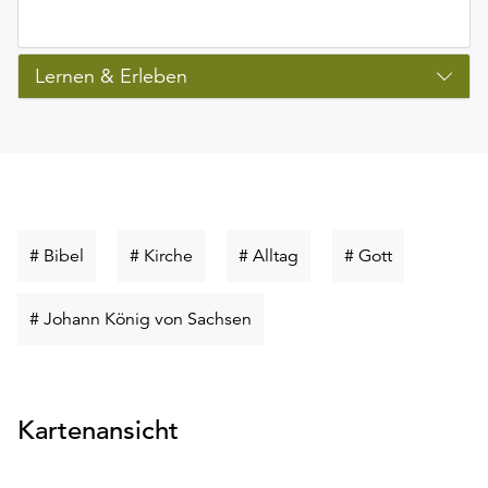
Lernen & Erleben
Schlüsselwort
Schlüsselwort
Schlüsselwort
Schlüsselwo
# Bibel
# Kirche
# Alltag
# Gott
suchen
suchen
suchen
suchen
Schlüsselwort
# Johann König von Sachsen
suchen
Kartenansicht