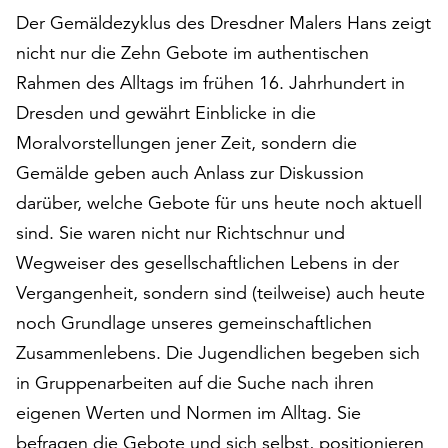
auf
Der Gemäldezyklus des Dresdner Malers Hans zeigt
„Alle
nicht nur die Zehn Gebote im authentischen
akzeptieren“,
Rahmen des Alltags im frühen 16. Jahrhundert in
um
Dresden und gewährt Einblicke in die
alle
Cookies
Moralvorstellungen jener Zeit, sondern die
zu
Gemälde geben auch Anlass zur Diskussion
akzeptieren.
darüber, welche Gebote für uns heute noch aktuell
Sie
können
sind. Sie waren nicht nur Richtschnur und
Ihr
Wegweiser des gesellschaftlichen Lebens in der
Einverständnis
Vergangenheit, sondern sind (teilweise) auch heute
jederzeit
ändern
noch Grundlage unseres gemeinschaftlichen
und
Zusammenlebens. Die Jugendlichen begeben sich
widerrufen.
in Gruppenarbeiten auf die Suche nach ihren
Dafür
steht
eigenen Werten und Normen im Alltag. Sie
Ihnen
befragen die Gebote und sich selbst, positionieren