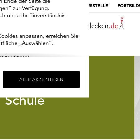
m Ende der Seite die
MUSEUMSPORTAL
DIE LANDESSTELLE
FORTBIL
ngen“ zur Verfügung.
h ohne Ihr Einverständnis
ookies anpassen, erreichen Sie
ltfläche „Auswählen“.
e in unserer
m
Impressum
.
ALLE AKZEPTIEREN
Schule