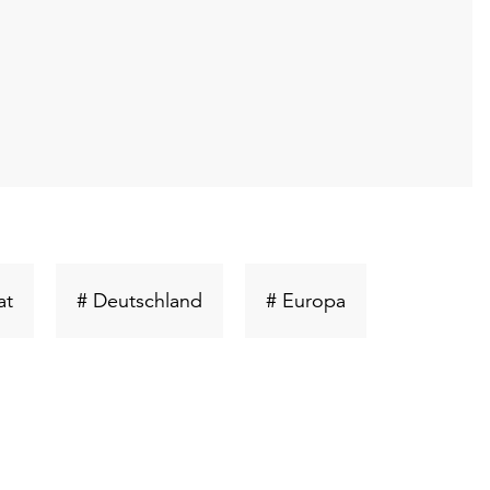
t
Schlüsselwort
Schlüsselwort
Schlüsselwort
at
# Deutschland
# Europa
suchen
suchen
suchen