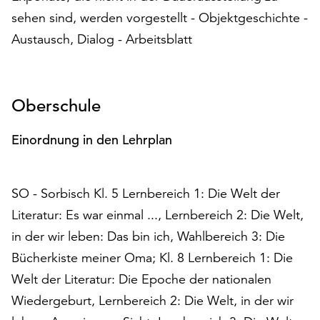
am
sehen sind, werden vorgestellt - Objektgeschichte -
Ende
Austausch, Dialog - Arbeitsblatt
der
Seite
die
Schaltfläche
Oberschule
„Cookie-
Einstellungen“
zur
Einordnung in den Lehrplan
Verfügung.
Funktionale
Cookies
SO - Sorbisch Kl. 5 Lernbereich 1: Die Welt der
werden
Literatur: Es war einmal ..., Lernbereich 2: Die Welt,
auch
in der wir leben: Das bin ich, Wahlbereich 3: Die
ohne
Ihr
Bücherkiste meiner Oma; Kl. 8 Lernbereich 1: Die
Einverständnis
Welt der Literatur: Die Epoche der nationalen
weiterhin
Wiedergeburt, Lernbereich 2: Die Welt, in der wir
ausgeführt.