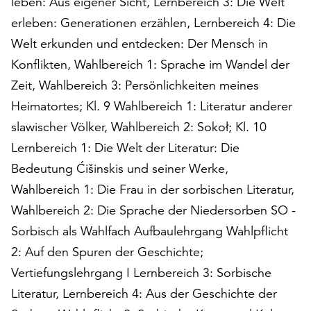
leben: Aus eigener Sicht, Lernbereich 3: Die Welt
Möchten
erleben: Generationen erzählen, Lernbereich 4: Die
Sie
die
Welt erkunden und entdecken: Der Mensch in
verwendeten
Konflikten, Wahlbereich 1: Sprache im Wandel der
Cookies
Zeit, Wahlbereich 3: Persönlichkeiten meines
anpassen,
erreichen
Heimatortes; Kl. 9 Wahlbereich 1: Literatur anderer
Sie
slawischer Völker, Wahlbereich 2: Sokoł; Kl. 10
die
Lernbereich 1: Die Welt der Literatur: Die
Einstellungen
Bedeutung Ćišinskis und seiner Werke,
über
die
Wahlbereich 1: Die Frau in der sorbischen Literatur,
Schaltfläche
Wahlbereich 2: Die Sprache der Niedersorben SO -
„Auswählen“.
Sorbisch als Wahlfach Aufbaulehrgang Wahlpflicht
Weitere
2: Auf den Spuren der Geschichte;
Informationen
Vertiefungslehrgang I Lernbereich 3: Sorbische
finden
Sie
Literatur, Lernbereich 4: Aus der Geschichte der
in