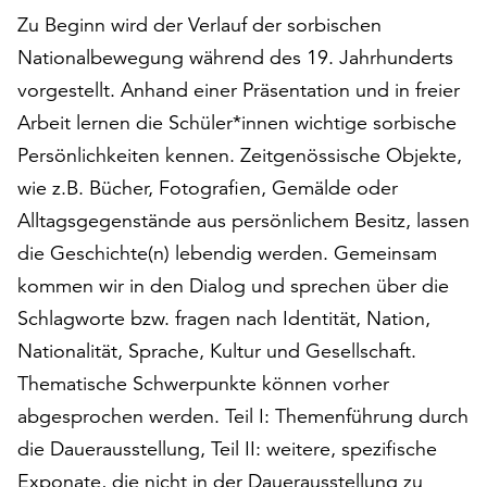
auf
Zu Beginn wird der Verlauf der sorbischen
„Alle
Nationalbewegung während des 19. Jahrhunderts
akzeptieren“,
vorgestellt. Anhand einer Präsentation und in freier
um
alle
Arbeit lernen die Schüler*innen wichtige sorbische
Cookies
Persönlichkeiten kennen. Zeitgenössische Objekte,
zu
wie z.B. Bücher, Fotografien, Gemälde oder
akzeptieren.
Alltagsgegenstände aus persönlichem Besitz, lassen
Sie
können
die Geschichte(n) lebendig werden. Gemeinsam
Ihr
kommen wir in den Dialog und sprechen über die
Einverständnis
Schlagworte bzw. fragen nach Identität, Nation,
jederzeit
ändern
Nationalität, Sprache, Kultur und Gesellschaft.
und
Thematische Schwerpunkte können vorher
widerrufen.
abgesprochen werden. Teil I: Themenführung durch
Dafür
steht
die Dauerausstellung, Teil II: weitere, spezifische
Ihnen
Exponate, die nicht in der Dauerausstellung zu