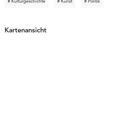
Schlüsselwort
Schlüsselwort
Schlüsselwor
# Kulturgeschichte
# Kunst
# Politik
suchen
suchen
suchen
Kartenansicht