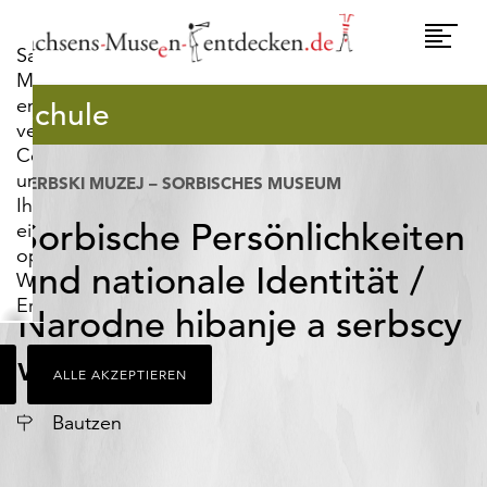
widerrufen.
Umscha
Sachsens-
Naviga
Museen-
entdecken.de
Schule
verwendet
Cookies,
um
SERBSKI MUZEJ – SORBISCHES MUSEUM
Ihnen
Sorbische Persönlichkeiten
ein
optimales
und nationale Identität /
Webseiten-
Erlebnis
Narodne hibanje a serbscy
zu
bieten.
wótčincy
ALLE AKZEPTIEREN
Dazu
zählen
Ort
Bautzen
Cookies,
die
für