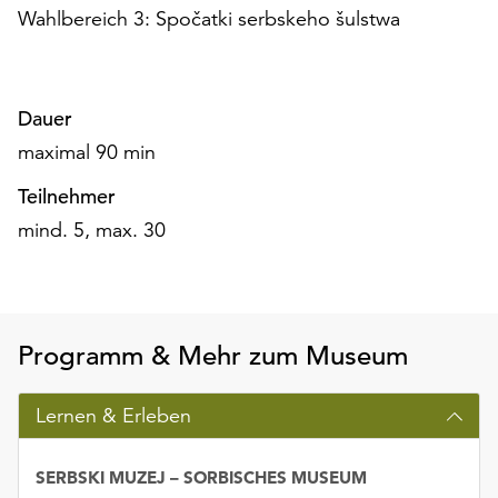
Wahlbereich 3: Spočatki serbskeho šulstwa
unserer
Datenschutzerklärung
oder
dem
Dauer
Impressum
.
maximal 90 min
Teilnehmer
mind. 5, max. 30
Programm & Mehr zum Museum
Lernen & Erleben
SERBSKI MUZEJ – SORBISCHES MUSEUM