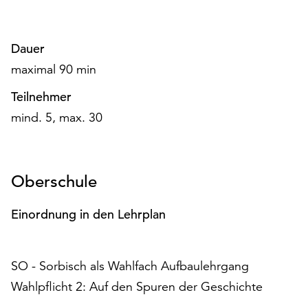
am
Ende
der
Dauer
Seite
maximal 90 min
die
Schaltfläche
Teilnehmer
„Cookie-
Einstellungen“
mind. 5, max. 30
zur
Verfügung.
Funktionale
Oberschule
Cookies
werden
auch
Einordnung in den Lehrplan
ohne
Ihr
Einverständnis
SO - Sorbisch als Wahlfach Aufbaulehrgang
weiterhin
Wahlpflicht 2: Auf den Spuren der Geschichte
ausgeführt.