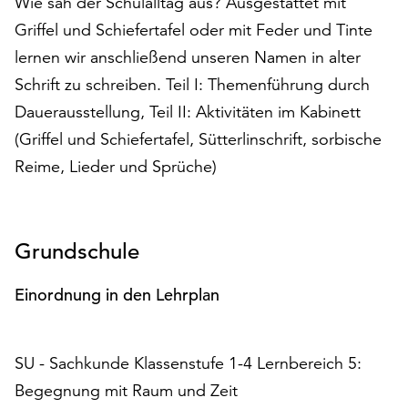
Wie sah der Schulalltag aus? Ausgestattet mit
auf
Griffel und Schiefertafel oder mit Feder und Tinte
„Alle
lernen wir anschließend unseren Namen in alter
akzeptieren“,
um
Schrift zu schreiben. Teil I: Themenführung durch
alle
Dauerausstellung, Teil II: Aktivitäten im Kabinett
Cookies
(Griffel und Schiefertafel, Sütterlinschrift, sorbische
zu
akzeptieren.
Reime, Lieder und Sprüche)
Sie
können
Ihr
Grundschule
Einverständnis
jederzeit
ändern
Einordnung in den Lehrplan
und
widerrufen.
Dafür
SU - Sachkunde Klassenstufe 1-4 Lernbereich 5:
steht
Begegnung mit Raum und Zeit
Ihnen