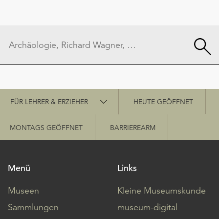
Schnellzugriff
FÜR LEHRER & ERZIEHER
HEUTE GEÖFFNET
MONTAGS GEÖFFNET
BARRIEREARM
Menü
Links
Museen
Kleine Museumskunde
Sammlungen
museum-digital