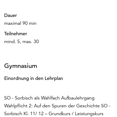
Möchten
Sie
Dauer
die
verwendeten
maximal 90 min
Cookies
anpassen,
Teilnehmer
erreichen
mind. 5, max. 30
Sie
die
Einstellungen
über
Gymnasium
die
Schaltfläche
Einordnung in den Lehrplan
„Auswählen“.
Weitere
Informationen
SO - Sorbisch als Wahlfach Aufbaulehrgang
finden
Wahlpflicht 2: Auf den Spuren der Geschichte SO -
Sie
Sorbisch Kl. 11/ 12 – Grundkurs / Leistungskurs
in