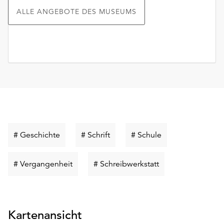
ALLE ANGEBOTE DES MUSEUMS
Schlüsselwort
Schlüsselwort
Schlüsselwort
# Geschichte
# Schrift
# Schule
suchen
suchen
suchen
Schlüsselwort
Schlüsselwort
# Vergangenheit
# Schreibwerkstatt
suchen
suchen
Kartenansicht