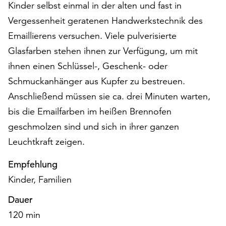
am
Kinder selbst einmal in der alten und fast in
Ende
Vergessenheit geratenen Handwerkstechnik des
der
Emaillierens versuchen. Viele pulverisierte
Seite
Glasfarben stehen ihnen zur Verfügung, um mit
die
Schaltfläche
ihnen einen Schlüssel-, Geschenk- oder
„Cookie-
Schmuckanhänger aus Kupfer zu bestreuen.
Einstellungen“
Anschließend müssen sie ca. drei Minuten warten,
zur
Verfügung.
bis die Emailfarben im heißen Brennofen
Funktionale
geschmolzen sind und sich in ihrer ganzen
Cookies
Leuchtkraft zeigen.
werden
auch
Empfehlung
ohne
Ihr
Kinder, Familien
Einverständnis
Dauer
weiterhin
ausgeführt.
120 min