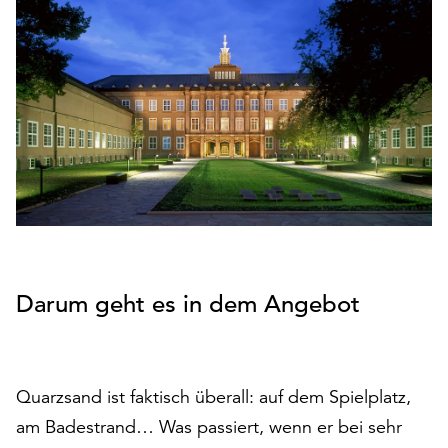
den
Betrieb
der
Seite
notwendig
sind
(funktionale
Cookies),
sowie
solche,
die
lediglich
zu
Darum geht es in dem Angebot
anonymen
Statistikzwecken
genutzt
werden.
Quarzsand ist faktisch überall: auf dem Spielplatz,
Klicken
am Badestrand… Was passiert, wenn er bei sehr
Sie