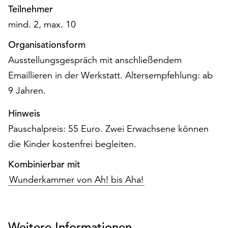
Möchten
Teilnehmer
Sie
mind. 2, max. 10
die
verwendeten
Organisationsform
Cookies
Ausstellungsgespräch mit anschließendem
anpassen,
Emaillieren in der Werkstatt. Altersempfehlung: ab
erreichen
Sie
9 Jahren.
die
Einstellungen
Hinweis
über
Pauschalpreis: 55 Euro. Zwei Erwachsene können
die
die Kinder kostenfrei begleiten.
Schaltfläche
„Auswählen“.
Kombinierbar mit
Weitere
Wunderkammer von Ah! bis Aha!
Informationen
finden
Sie
Weitere Informationen
in