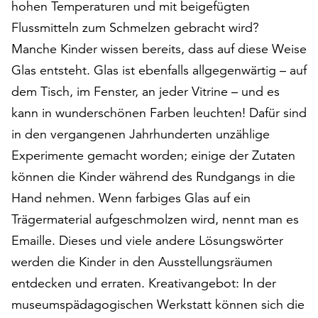
hohen Temperaturen und mit beigefügten
auf
Flussmitteln zum Schmelzen gebracht wird?
„Alle
akzeptieren“,
Manche Kinder wissen bereits, dass auf diese Weise
um
Glas entsteht. Glas ist ebenfalls allgegenwärtig – auf
alle
dem Tisch, im Fenster, an jeder Vitrine – und es
Cookies
kann in wunderschönen Farben leuchten! Dafür sind
zu
akzeptieren.
in den vergangenen Jahrhunderten unzählige
Sie
Experimente gemacht worden; einige der Zutaten
können
können die Kinder während des Rundgangs in die
Ihr
Einverständnis
Hand nehmen. Wenn farbiges Glas auf ein
jederzeit
Trägermaterial aufgeschmolzen wird, nennt man es
ändern
Emaille. Dieses und viele andere Lösungswörter
und
widerrufen.
werden die Kinder in den Ausstellungsräumen
Dafür
entdecken und erraten. Kreativangebot: In der
steht
museumspädagogischen Werkstatt können sich die
Ihnen