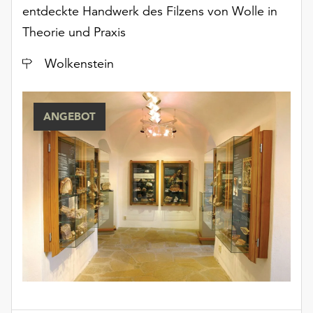
Möchten
entdeckte Handwerk des Filzens von Wolle in
Sie
Theorie und Praxis
die
verwendeten
Ort
Wolkenstein
Cookies
anpassen,
erreichen
ANGEBOT
Sie
die
Einstellungen
über
die
Schaltfläche
„Auswählen“.
Weitere
Informationen
finden
Sie
in