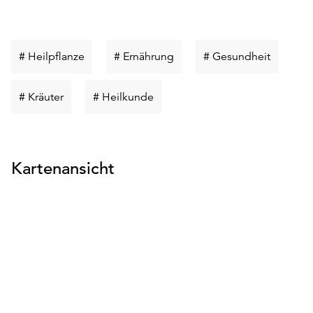
Schlüsselwort
Schlüsselwort
Schlüsse
# Heilpflanze
# Ernährung
# Gesundheit
suchen
suchen
suchen
Schlüsselwort
Schlüsselwort
# Kräuter
# Heilkunde
suchen
suchen
Kartenansicht