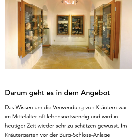
den
Betrieb
der
Seite
notwendig
sind
(funktionale
Cookies),
sowie
solche,
die
lediglich
zu
Darum geht es in dem Angebot
anonymen
Statistikzwecken
Das Wissen um die Verwendung von Kräutern war
genutzt
im Mittelalter oft lebensnotwendig und wird in
werden.
heutiger Zeit wieder sehr zu schätzen gewusst. Im
Klicken
Kräutergarten vor der Burg-Schloss-Anlage
Sie