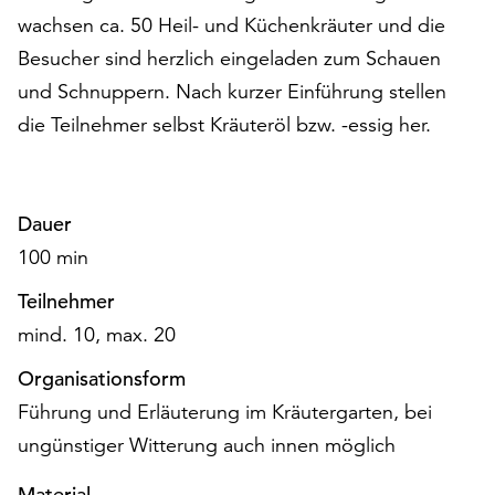
auf
wachsen ca. 50 Heil- und Küchenkräuter und die
„Alle
Besucher sind herzlich eingeladen zum Schauen
akzeptieren“,
und Schnuppern. Nach kurzer Einführung stellen
um
alle
die Teilnehmer selbst Kräuteröl bzw. -essig her.
Cookies
zu
akzeptieren.
Dauer
Sie
können
100 min
Ihr
Teilnehmer
Einverständnis
jederzeit
mind. 10, max. 20
ändern
und
Organisationsform
widerrufen.
Führung und Erläuterung im Kräutergarten, bei
Dafür
ungünstiger Witterung auch innen möglich
steht
Ihnen
Material