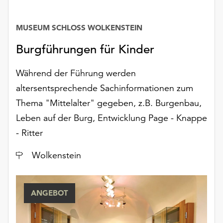
unserer
Datenschutzerklärung
MUSEUM SCHLOSS WOLKENSTEIN
oder
dem
Burgführungen für Kinder
Impressum
.
Während der Führung werden
altersentsprechende Sachinformationen zum
Thema "Mittelalter" gegeben, z.B. Burgenbau,
Leben auf der Burg, Entwicklung Page - Knappe
- Ritter
Ort
Wolkenstein
ANGEBOT