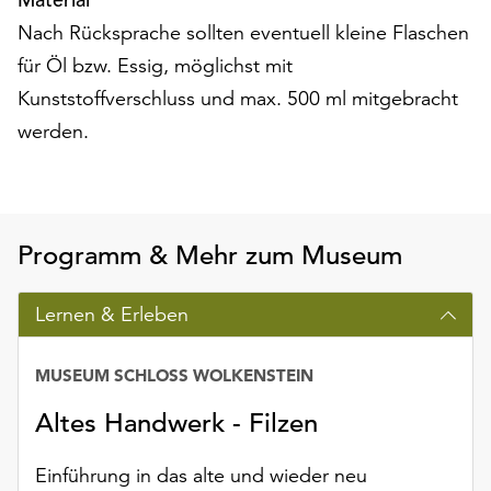
am
Nach Rücksprache sollten eventuell kleine Flaschen
Ende
der
für Öl bzw. Essig, möglichst mit
Seite
Kunststoffverschluss und max. 500 ml mitgebracht
die
werden.
Schaltfläche
„Cookie-
Einstellungen“
zur
Verfügung.
Programm & Mehr zum Museum
Funktionale
Cookies
werden
Lernen & Erleben
auch
ohne
MUSEUM SCHLOSS WOLKENSTEIN
Ihr
Einverständnis
Altes Handwerk - Filzen
weiterhin
ausgeführt.
Einführung in das alte und wieder neu