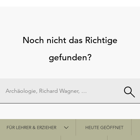
Noch nicht das Richtige
gefunden?
Schnellzugriff
FÜR LEHRER & ERZIEHER
HEUTE GEÖFFNET