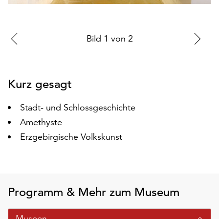
auf
„Alle
akzeptieren“,
Zur
Bild
1
von
2
Zu
um
vorherigen
nä
alle
Cookies
Folie
Fo
zu
Kurz gesagt
akzeptieren.
Sie
Stadt- und Schlossgeschichte
können
Amethyste
Ihr
Einverständnis
Erzgebirgische Volkskunst
jederzeit
ändern
und
widerrufen.
Dafür
Programm & Mehr zum Museum
steht
Ihnen
Museen