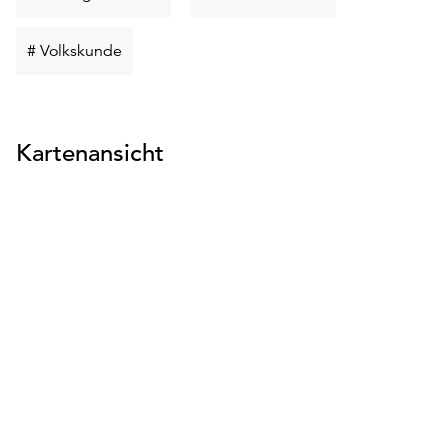
suchen
suchen
Schlüsselwort
# Volkskunde
suchen
Kartenansicht