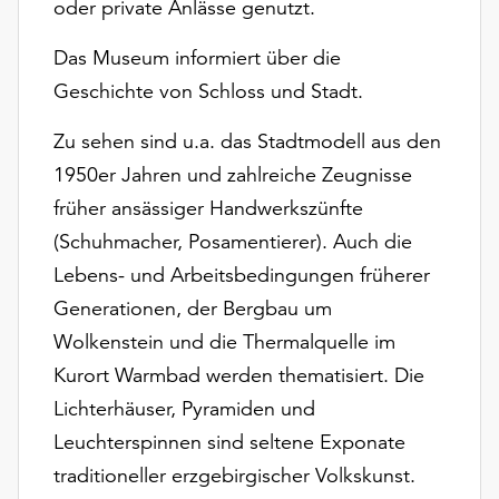
oder private Anlässe genutzt.
Möchten
Sie
Das Museum informiert über die
die
Geschichte von Schloss und Stadt.
verwendeten
Cookies
Zu sehen sind u.a. das Stadtmodell aus den
anpassen,
erreichen
1950er Jahren und zahlreiche Zeugnisse
Sie
früher ansässiger Handwerkszünfte
die
(Schuhmacher, Posamentierer). Auch die
Einstellungen
über
Lebens- und Arbeitsbedingungen früherer
die
Generationen, der Bergbau um
Schaltfläche
Wolkenstein und die Thermalquelle im
„Auswählen“.
Kurort Warmbad werden thematisiert. Die
Weitere
Lichterhäuser, Pyramiden und
Informationen
finden
Leuchterspinnen sind seltene Exponate
Sie
traditioneller erzgebirgischer Volkskunst.
in