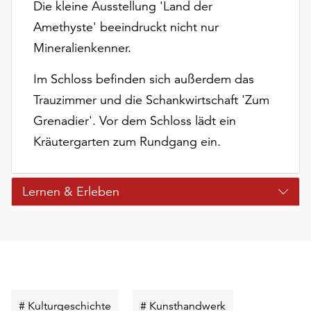
Die kleine Ausstellung 'Land der
unserer
Amethyste' beeindruckt nicht nur
Datenschutzerklärung
oder
Mineralienkenner.
dem
Impressum
Im Schloss befinden sich außerdem das
.
Trauzimmer und die Schankwirtschaft 'Zum
Grenadier'. Vor dem Schloss lädt ein
Kräutergarten zum Rundgang ein.
Lernen & Erleben
Schlüsselwort
Schlüsselwort
# Kulturgeschichte
# Kunsthandwerk