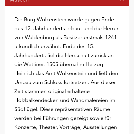
am
Ende
der
Die Burg Wolkenstein wurde gegen Ende
Seite
des 12. Jahrhunderts erbaut und die Herren
die
Schaltfläche
von Waldenburg als Besitzer erstmals 1241
„Cookie-
urkundlich erwähnt. Ende des 15.
Einstellungen“
Jahrhunderts fiel die Herrschaft zurück an
zur
die Wettiner. 1505 übernahm Herzog
Verfügung.
Funktionale
Heinrich das Amt Wolkenstein und ließ den
Cookies
Umbau zum Schloss fortsetzen. Aus dieser
werden
Zeit stammen original erhaltene
auch
ohne
Holzbalkendecken und Wandmalereien im
Ihr
Südflügel. Diese repräsentativen Räume
Einverständnis
werden bei Führungen gezeigt sowie für
weiterhin
ausgeführt.
Konzerte, Theater, Vorträge, Ausstellungen