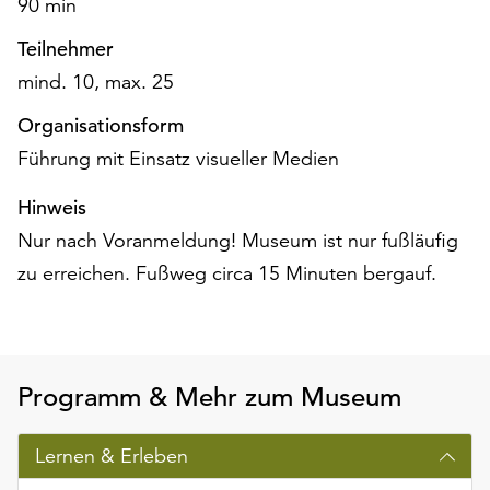
90 min
am
Ende
Teilnehmer
der
mind. 10, max. 25
Seite
die
Organisationsform
Schaltfläche
Führung mit Einsatz visueller Medien
„Cookie-
Einstellungen“
Hinweis
zur
Verfügung.
Nur nach Voranmeldung! Museum ist nur fußläufig
Funktionale
zu erreichen. Fußweg circa 15 Minuten bergauf.
Cookies
werden
auch
ohne
Ihr
Programm & Mehr zum Museum
Einverständnis
weiterhin
Lernen & Erleben
ausgeführt.