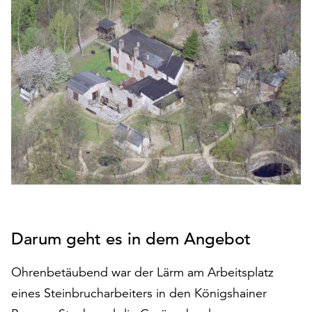
den
Betrieb
der
Seite
notwendig
sind
(funktionale
Cookies),
sowie
solche,
die
lediglich
zu
anonymen
Statistikzwecken
Darum geht es in dem Angebot
genutzt
werden.
Ohrenbetäubend war der Lärm am Arbeitsplatz
eines Steinbrucharbeiters in den Königshainer
Klicken
Sie