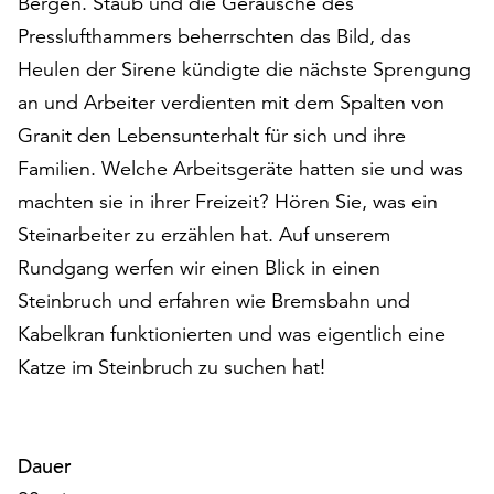
Bergen. Staub und die Geräusche des
auf
Presslufthammers beherrschten das Bild, das
„Alle
Heulen der Sirene kündigte die nächste Sprengung
akzeptieren“,
um
an und Arbeiter verdienten mit dem Spalten von
alle
Granit den Lebensunterhalt für sich und ihre
Cookies
Familien. Welche Arbeitsgeräte hatten sie und was
zu
akzeptieren.
machten sie in ihrer Freizeit? Hören Sie, was ein
Sie
Steinarbeiter zu erzählen hat. Auf unserem
können
Rundgang werfen wir einen Blick in einen
Ihr
Steinbruch und erfahren wie Bremsbahn und
Einverständnis
jederzeit
Kabelkran funktionierten und was eigentlich eine
ändern
Katze im Steinbruch zu suchen hat!
und
widerrufen.
Dafür
steht
Dauer
Ihnen