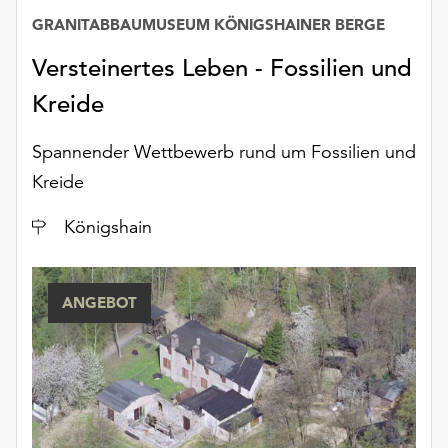
Möchten
GRANITABBAUMUSEUM KÖNIGSHAINER BERGE
Sie
die
Versteinertes Leben - Fossilien und
verwendeten
Kreide
Cookies
anpassen,
erreichen
Spannender Wettbewerb rund um Fossilien und
Sie
Kreide
die
Einstellungen
Ort
Königshain
über
die
Schaltfläche
ANGEBOT
„Auswählen“.
Weitere
Informationen
finden
Sie
in