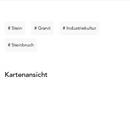
Schlüsselwort
Schlüsselwort
Schlüsselwort
# Stein
# Granit
# Industriekultur
suchen
suchen
suchen
Schlüsselwort
# Steinbruch
suchen
Kartenansicht