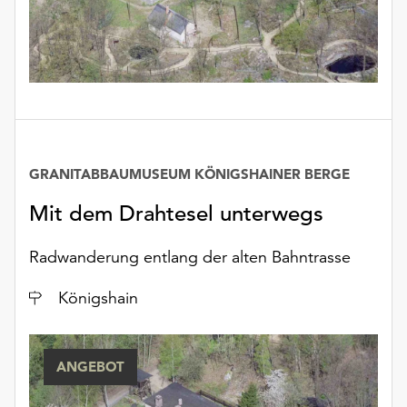
unserer
Datenschutzerklärung
oder
dem
Impressum
.
GRANITABBAUMUSEUM KÖNIGSHAINER BERGE
Mit dem Drahtesel unterwegs
Radwanderung entlang der alten Bahntrasse
Ort
Königshain
ANGEBOT