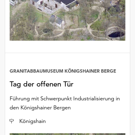
unserer
Datenschutzerklärung
oder
dem
Impressum
.
GRANITABBAUMUSEUM KÖNIGSHAINER BERGE
Tag der offenen Tür
Führung mit Schwerpunkt Industrialisierung in
den Königshainer Bergen
Ort
Königshain