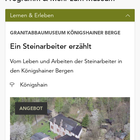
Möchten
Sie
Lernen & Erleben
die
verwendeten
Cookies
GRANITABBAUMUSEUM KÖNIGSHAINER BERGE
anpassen,
Ein Steinarbeiter erzählt
erreichen
Sie
Vom Leben und Arbeiten der Steinarbeiter in
die
Einstellungen
den Königshainer Bergen
über
die
Ort
Königshain
Schaltfläche
„Auswählen“.
ANGEBOT
Weitere
Informationen
finden
Sie
in