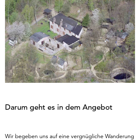
den
Betrieb
der
Seite
notwendig
sind
(funktionale
Cookies),
sowie
solche,
die
lediglich
zu
anonymen
Statistikzwecken
Darum geht es in dem Angebot
genutzt
werden.
Klicken
Wir begeben uns auf eine vergnügliche Wanderung
Sie