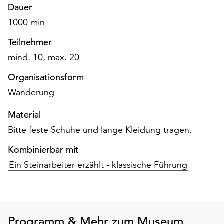
am
Dauer
Ende
1000 min
der
Seite
Teilnehmer
die
mind. 10, max. 20
Schaltfläche
„Cookie-
Organisationsform
Einstellungen“
Wanderung
zur
Verfügung.
Material
Funktionale
Bitte feste Schuhe und lange Kleidung tragen.
Cookies
werden
Kombinierbar mit
auch
Ein Steinarbeiter erzählt - klassische Führung
ohne
Ihr
Einverständnis
weiterhin
ausgeführt.
Programm & Mehr zum Museum