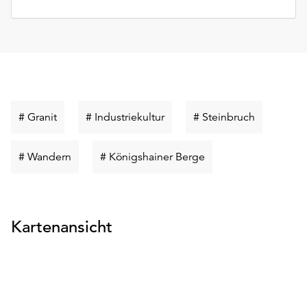
Schlüsselwort
Schlüsselwort
Schlüsselw
# Granit
# Industriekultur
# Steinbruch
suchen
suchen
suchen
Schlüsselwort
Schlüsselwort
# Wandern
# Königshainer Berge
suchen
suchen
Kartenansicht