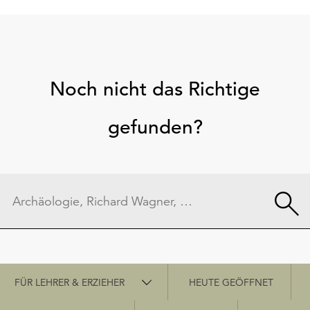
Noch nicht das Richtige
gefunden?
Schnellzugriff
FÜR LEHRER & ERZIEHER
HEUTE GEÖFFNET