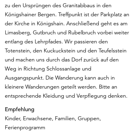
zu den Ursprüngen des Granitabbaus in den
auf
„Alle
Königshainer Bergen. Treffpunkt ist der Parkplatz an
akzeptieren“,
der Kirche in Königshain. Anschließend geht es am
um
Limasberg, Gutbruch und Rubelbruch vorbei weiter
alle
Cookies
entlang des Lehrpfades. Wir passieren den
zu
Totenstein, den Kuckuckstein und den Teufelsstein
akzeptieren.
und machen uns durch das Dorf zurück auf den
Sie
können
Weg in Richtung Schlossanlage und
Ihr
Ausgangspunkt. Die Wanderung kann auch in
Einverständnis
kleinere Wanderungen geteilt werden. Bitte an
jederzeit
entsprechende Kleidung und Verpflegung denken.
ändern
und
Empfehlung
widerrufen.
Dafür
Kinder, Erwachsene, Familien, Gruppen,
steht
Ferienprogramm
Ihnen