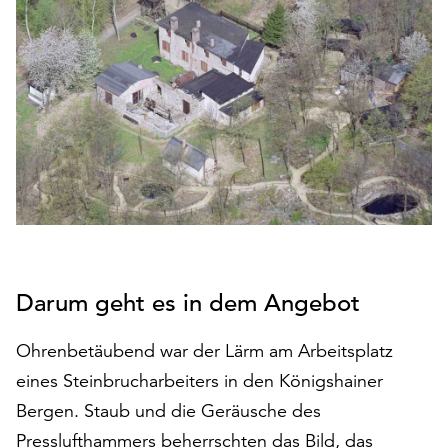
den
Betrieb
der
Seite
notwendig
sind
(funktionale
Cookies),
sowie
solche,
die
lediglich
zu
Darum geht es in dem Angebot
anonymen
Statistikzwecken
Ohrenbetäubend war der Lärm am Arbeitsplatz
genutzt
eines Steinbrucharbeiters in den Königshainer
werden.
Bergen. Staub und die Geräusche des
Klicken
Presslufthammers beherrschten das Bild, das
Sie