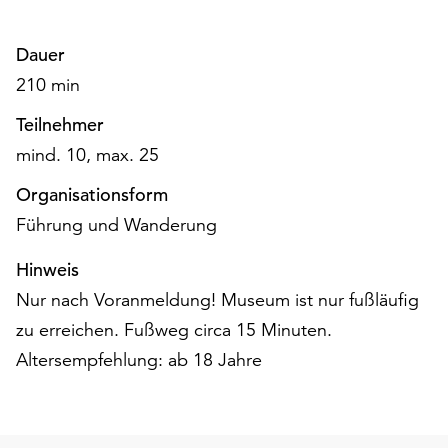
am
Ende
Dauer
der
Seite
210 min
die
Schaltfläche
Teilnehmer
„Cookie-
mind. 10, max. 25
Einstellungen“
zur
Organisationsform
Verfügung.
Führung und Wanderung
Funktionale
Cookies
Hinweis
werden
Nur nach Voranmeldung! Museum ist nur fußläufig
auch
zu erreichen. Fußweg circa 15 Minuten.
ohne
Ihr
Altersempfehlung: ab 18 Jahre
Einverständnis
weiterhin
ausgeführt.