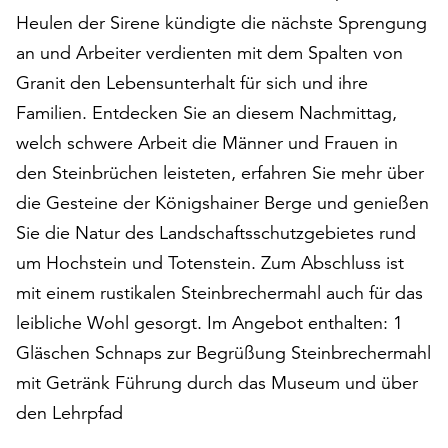
auf
Heulen der Sirene kündigte die nächste Sprengung
„Alle
an und Arbeiter verdienten mit dem Spalten von
akzeptieren“,
Granit den Lebensunterhalt für sich und ihre
um
alle
Familien. Entdecken Sie an diesem Nachmittag,
Cookies
welch schwere Arbeit die Männer und Frauen in
zu
den Steinbrüchen leisteten, erfahren Sie mehr über
akzeptieren.
die Gesteine der Königshainer Berge und genießen
Sie
können
Sie die Natur des Landschaftsschutzgebietes rund
Ihr
um Hochstein und Totenstein. Zum Abschluss ist
Einverständnis
mit einem rustikalen Steinbrechermahl auch für das
jederzeit
ändern
leibliche Wohl gesorgt. Im Angebot enthalten: 1
und
Gläschen Schnaps zur Begrüßung Steinbrechermahl
widerrufen.
mit Getränk Führung durch das Museum und über
Dafür
steht
den Lehrpfad
Ihnen