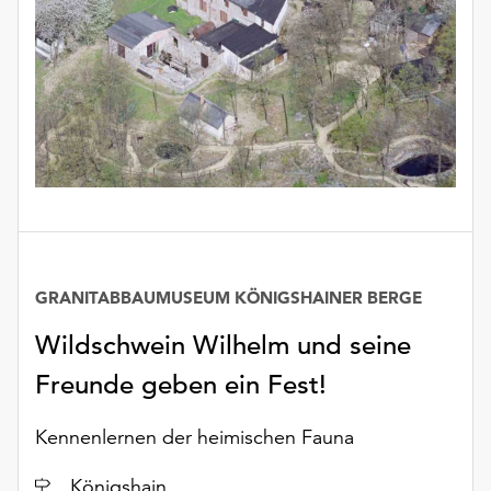
unserer
Datenschutzerklärung
oder
dem
Impressum
.
GRANITABBAUMUSEUM KÖNIGSHAINER BERGE
Wildschwein Wilhelm und seine
Freunde geben ein Fest!
Kennenlernen der heimischen Fauna
Ort
Königshain