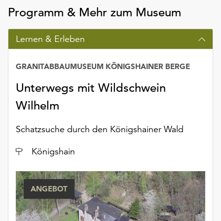
Möchten
Programm & Mehr zum Museum
Sie
die
Lernen & Erleben
verwendeten
Cookies
anpassen,
GRANITABBAUMUSEUM KÖNIGSHAINER BERGE
erreichen
Sie
Unterwegs mit Wildschwein
die
Wilhelm
Einstellungen
über
Schatzsuche durch den Königshainer Wald
die
Schaltfläche
Ort
Königshain
„Auswählen“.
Weitere
Informationen
ANGEBOT
finden
Sie
in