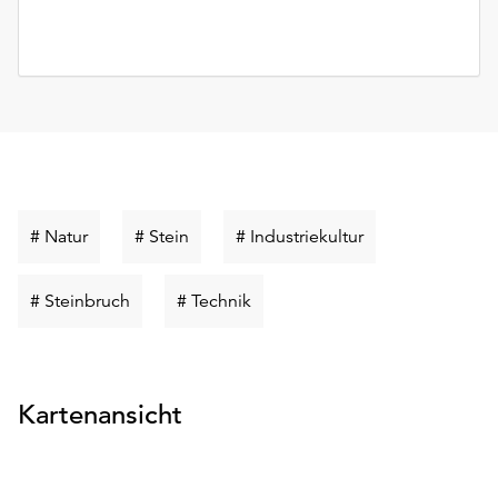
Schlüsselwort
Schlüsselwort
Schlüsselwort
# Natur
# Stein
# Industriekultur
suchen
suchen
suchen
Schlüsselwort
Schlüsselwort
# Steinbruch
# Technik
suchen
suchen
Kartenansicht