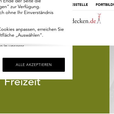
m Ende der Seite die
MUSEUMSPORTAL
DIE LANDESSTELLE
FORTBIL
ngen“ zur Verfügung.
h ohne Ihr Einverständnis
ookies anpassen, erreichen Sie
ltfläche „Auswählen“.
e in unserer
m
Impressum
.
ALLE AKZEPTIEREN
Freizeit