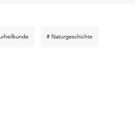
t
Schlüsselwort
Schlüsselwort
urheilkunde
# Naturgeschichte
suchen
suchen