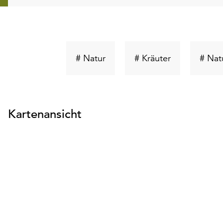
Schlüsselwort
Schlüsselwor
# Natur
# Kräuter
# Nat
suchen
suchen
Kartenansicht