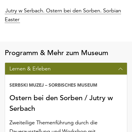
am
Ende
Jutry w Serbach. Ostern bei den Sorben. Sorbian
der
Easter
Seite
die
Schaltfläche
„Cookie-
Einstellungen“
Programm & Mehr zum Museum
zur
Verfügung.
Lernen & Erleben
Funktionale
Cookies
werden
SERBSKI MUZEJ – SORBISCHES MUSEUM
auch
Ostern bei den Sorben / Jutry w
ohne
Ihr
Serbach
Einverständnis
weiterhin
Zweiteilige Themenführung durch die
ausgeführt.
Dauerausstellung und Workshop mit