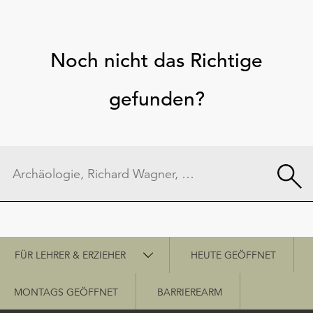
Noch nicht das Richtige
gefunden?
Schnellzugriff
FÜR LEHRER & ERZIEHER
HEUTE GEÖFFNET
MONTAGS GEÖFFNET
BARRIEREARM