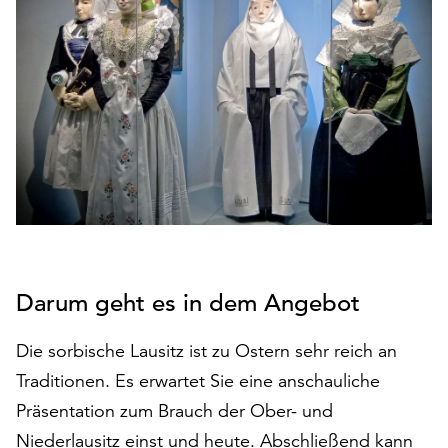
den
Betrieb
der
Seite
notwendig
sind
(funktionale
Cookies),
sowie
solche,
die
lediglich
zu
Darum geht es in dem Angebot
anonymen
Statistikzwecken
Die sorbische Lausitz ist zu Ostern sehr reich an
genutzt
Traditionen. Es erwartet Sie eine anschauliche
werden.
Präsentation zum Brauch der Ober- und
Klicken
Niederlausitz einst und heute. Abschließend kann
Sie