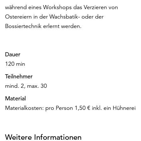
auf
während eines Workshops das Verzieren von
„Alle
Ostereiern in der Wachsbatik- oder der
akzeptieren“,
Bossiertechnik erlernt werden.
um
alle
Cookies
zu
Dauer
akzeptieren.
120 min
Sie
können
Teilnehmer
Ihr
mind. 2, max. 30
Einverständnis
jederzeit
Material
ändern
und
Materialkosten: pro Person 1,50 € inkl. ein Hühnerei
widerrufen.
Dafür
steht
Weitere Informationen
Ihnen