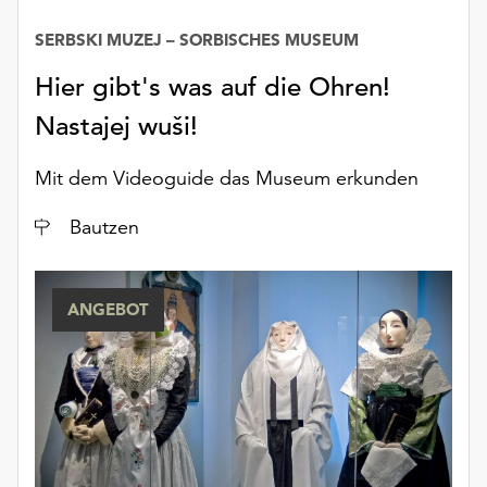
unserer
SERBSKI MUZEJ – SORBISCHES MUSEUM
Datenschutzerklärung
oder
Hier gibt's was auf die Ohren!
dem
Impressum
Nastajej wuši!
.
Mit dem Videoguide das Museum erkunden
Ort
Bautzen
ANGEBOT