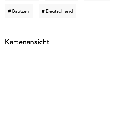
suchen
suchen
suchen
Schlüsselwort
Schlüsselwort
# Bautzen
# Deutschland
suchen
suchen
Kartenansicht