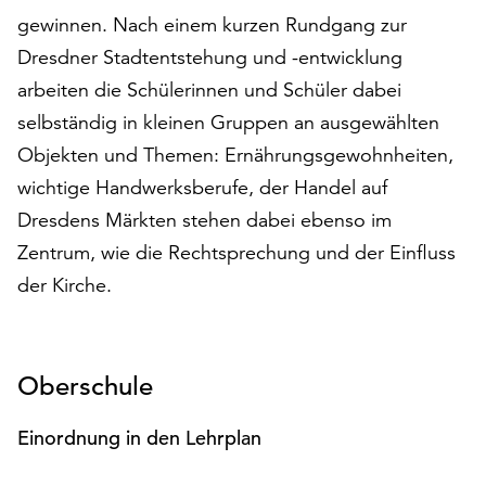
auf
gewinnen. Nach einem kurzen Rundgang zur
„Alle
Dresdner Stadtentstehung und -entwicklung
akzeptieren“,
arbeiten die Schülerinnen und Schüler dabei
um
selbständig in kleinen Gruppen an ausgewählten
alle
Cookies
Objekten und Themen: Ernährungsgewohnheiten,
zu
wichtige Handwerksberufe, der Handel auf
akzeptieren.
Dresdens Märkten stehen dabei ebenso im
Sie
können
Zentrum, wie die Rechtsprechung und der Einfluss
Ihr
der Kirche.
Einverständnis
jederzeit
ändern
und
Oberschule
widerrufen.
Dafür
Einordnung in den Lehrplan
steht
Ihnen