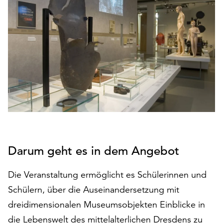
den
Betrieb
der
Seite
notwendig
sind
(funktionale
Cookies),
sowie
solche,
die
lediglich
zu
Darum geht es in dem Angebot
anonymen
Statistikzwecken
Die Veranstaltung ermöglicht es Schülerinnen und
genutzt
Schülern, über die Auseinandersetzung mit
werden.
dreidimensionalen Museumsobjekten Einblicke in
Klicken
die Lebenswelt des mittelalterlichen Dresdens zu
Sie