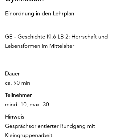
Möchten
Sie
Einordnung in den Lehrplan
die
verwendeten
Cookies
GE - Geschichte Kl.6 LB 2: Herrschaft und
anpassen,
Lebensformen im Mittelalter
erreichen
Sie
die
Einstellungen
Dauer
über
die
ca. 90 min
Schaltfläche
Teilnehmer
„Auswählen“.
mind. 10, max. 30
Weitere
Informationen
Hinweis
finden
Gesprächsorientierter Rundgang mit
Sie
Kleingruppenarbeit
in