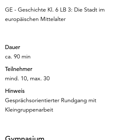
am
GE - Geschichte Kl. 6 LB 3: Die Stadt im
Ende
der
europäischen Mittelalter
Seite
die
Schaltfläche
„Cookie-
Dauer
Einstellungen“
ca. 90 min
zur
Verfügung.
Teilnehmer
Funktionale
mind. 10, max. 30
Cookies
werden
Hinweis
auch
Gesprächsorientierter Rundgang mit
ohne
Kleingruppenarbeit
Ihr
Einverständnis
weiterhin
ausgeführt.
Gymnasium