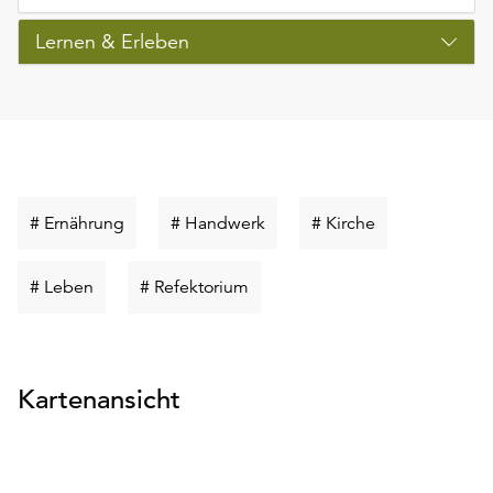
Lernen & Erleben
Schlüsselwort
Schlüsselwort
Schlüsselwort
# Ernährung
# Handwerk
# Kirche
suchen
suchen
suchen
Schlüsselwort
Schlüsselwort
# Leben
# Refektorium
suchen
suchen
Kartenansicht